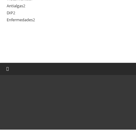
Antialgas
2
2
productos
DIP
2
2
productos
Enfermedades
2
2
productos
productos