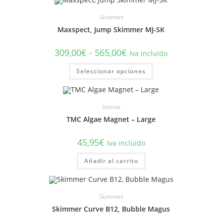
Skimmers
Maxspect, Jump Skimmer MJ-SK
Rango
309,00
€
-
565,00
€
Iva incluido
de
precios:
Este
Seleccionar opciones
desde
producto
309,00€
tiene
hasta
múltiples
565,00€
variantes.
Las
Imanes
opciones
se
TMC Algae Magnet – Large
pueden
elegir
en
45,95
€
la
Iva incluido
página
de
Añadir al carrito
producto
Skimmers
Skimmer Curve B12, Bubble Magus