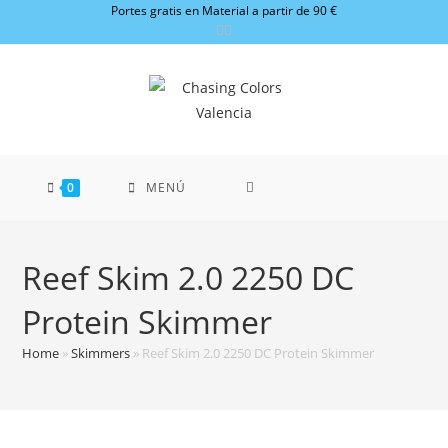
Ir
Portes gratis en Material a partir de 90 €
al
contenido
0
MENÚ
Reef Skim 2.0 2250 DC
Protein Skimmer
Home
»
Skimmers
»
Reef Skim 2.0 2250 DC Protein Skimmer