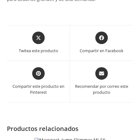
Opens
Opens
in
in
a
a
Twitea este producto
Compartir en Facebook
new
new
window
window
Opens
Opens
in
in
a
a
Compartir este producto en
Recomendar por correo este
new
new
Pinterest
producto
window
window
Productos relacionados