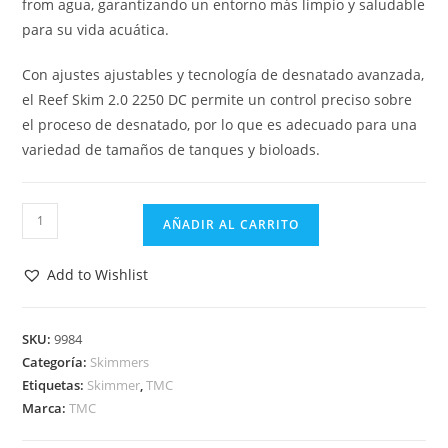
from agua, garantizando un entorno más limpio y saludable
para su vida acuática.
Con ajustes ajustables y tecnología de desnatado avanzada,
el Reef Skim 2.0 2250 DC permite un control preciso sobre
el proceso de desnatado, por lo que es adecuado para una
variedad de tamaños de tanques y bioloads.
Reef
AÑADIR AL CARRITO
Skim
2.0
Add to Wishlist
2250
DC
Protein
SKU:
9984
Categoría:
Skimmers
Skimmer
Etiquetas:
Skimmer
,
TMC
cantidad
Marca:
TMC