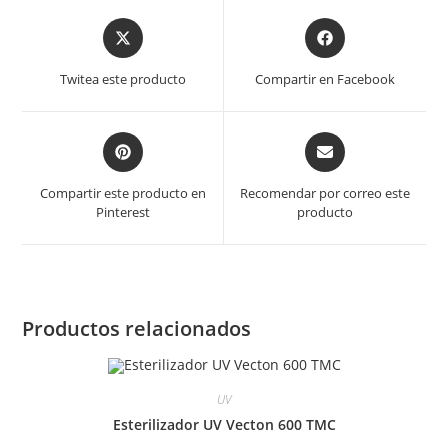
Opens
Opens
in
in
a
a
Twitea este producto
Compartir en Facebook
new
new
window
window
Opens
Opens
in
in
a
a
Compartir este producto en
Recomendar por correo este
new
new
Pinterest
producto
window
window
Productos relacionados
UV
Esterilizador UV Vecton 600 TMC