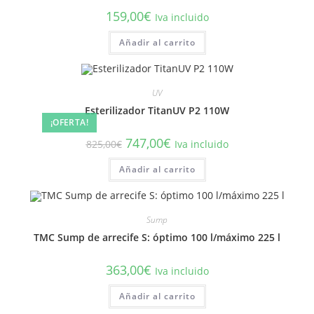
159,00
€
Iva incluido
Añadir al carrito
UV
Esterilizador TitanUV P2 110W
¡OFERTA!
El
El
747,00
€
825,00
€
Iva incluido
precio
precio
original
actual
Añadir al carrito
era:
es:
825,00€.
747,00€.
Sump
TMC Sump de arrecife S: óptimo 100 l/máximo 225 l
363,00
€
Iva incluido
Añadir al carrito