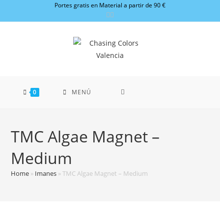
Ir
Portes gratis en Material a partir de 90 €
al
contenido
0
MENÚ
TMC Algae Magnet –
Medium
Home
»
Imanes
»
TMC Algae Magnet – Medium