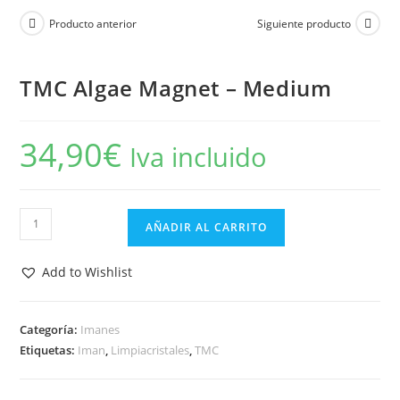
Producto anterior
Siguiente producto
TMC Algae Magnet – Medium
34,90
€
Iva incluido
TMC
AÑADIR AL CARRITO
Algae
Magnet
Add to Wishlist
-
Medium
cantidad
Categoría:
Imanes
Etiquetas:
Iman
,
Limpiacristales
,
TMC