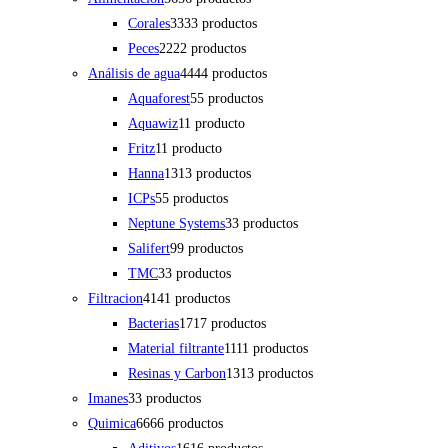
Corales
33
33 productos
Peces
22
22 productos
Análisis de agua
44
44 productos
Aquaforest
5
5 productos
Aquawiz
1
1 producto
Fritz
1
1 producto
Hanna
13
13 productos
ICPs
5
5 productos
Neptune Systems
3
3 productos
Salifert
9
9 productos
TMC
3
3 productos
Filtracion
41
41 productos
Bacterias
17
17 productos
Material filtrante
11
11 productos
Resinas y Carbon
13
13 productos
Imanes
3
3 productos
Quimica
66
66 productos