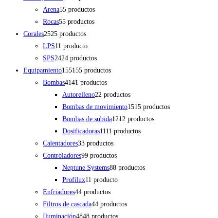
Arena
5
5 productos
Rocas
5
5 productos
Corales
25
25 productos
LPS
1
1 producto
SPS
24
24 productos
Equipamiento
155
155 productos
Bombas
41
41 productos
Autorelleno
2
2 productos
Bombas de movimiento
15
15 productos
Bombas de subida
12
12 productos
Dosificadoras
11
11 productos
Calentadores
3
3 productos
Controladores
9
9 productos
Neptune Systems
8
8 productos
Profilux
1
1 producto
Enfriadores
4
4 productos
Filtros de cascada
4
4 productos
Iluminación
48
48 productos