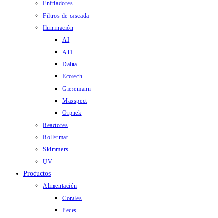
Enfriadores
Filtros de cascada
Iluminación
AI
ATI
Dalua
Ecotech
Giesemann
Maxspect
Orphek
Reactores
Rollermat
Skimmers
UV
Productos
Alimentación
Corales
Peces