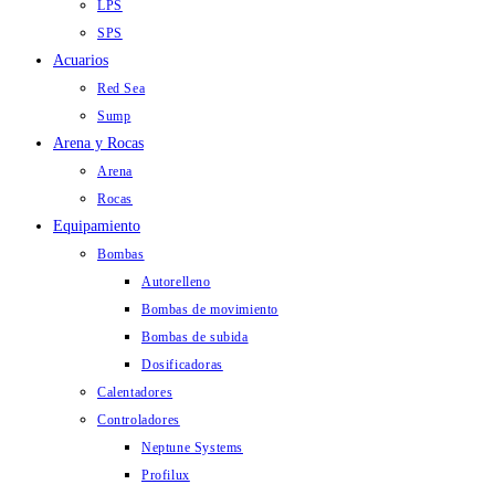
LPS
SPS
Acuarios
Red Sea
Sump
Arena y Rocas
Arena
Rocas
Equipamiento
Bombas
Autorelleno
Bombas de movimiento
Bombas de subida
Dosificadoras
Calentadores
Controladores
Neptune Systems
Profilux