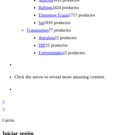
Aditivos
16
16 productos
Ballings
24
24 productos
Elementos Trazas
17
17 productos
Sal
10
10 productos
Tratamientos
7
7 productos
Antialgas
2
2 productos
DIP
2
2 productos
Enfermedades
2
2 productos
Click the arrow to reveal more amazing content.
×
×
Carrito
Iniciar sesión