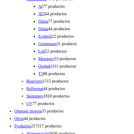
AI
7
7 productos
ATI
4
4 productos
Dalua
7
7 productos
Dalua
4
4 productos
Ecotech
2
2 productos
Giesemann
1
1 producto
Led
2
2 productos
Maxspect
3
3 productos
Orphek
11
11 productos
T5
8
8 productos
Reactores
15
15 productos
Rollermat
4
4 productos
Skimmers
18
18 productos
UV
7
7 productos
Osmosis inversa
3
3 productos
Otros
4
4 productos
Productos
217
217 productos
Alimentación
56
56 productos