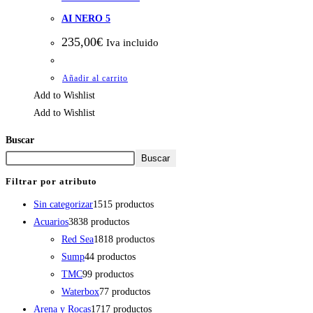
AI NERO 5
235,00
€
Iva incluido
Añadir al carrito
Add to Wishlist
Add to Wishlist
Buscar
Buscar
Filtrar por atributo
Sin categorizar
15
15 productos
Acuarios
38
38 productos
Red Sea
18
18 productos
Sump
4
4 productos
TMC
9
9 productos
Waterbox
7
7 productos
Arena y Rocas
17
17 productos