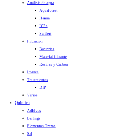
Análisis de agua
Aquaforest
Hanna
ICPs
Salifert
Filtracion
Bacterias
Material filtrante
Resinas y Carbon
Imanes
Tratamientos
DIP
Varios
Quimica
Aditivos
Ballings
Elementos Trazas
Sal