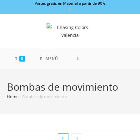
Ir
Portes gratis en Material a partir de 90 €
al
contenido
0
MENÚ
Bombas de movimiento
Home
»
Bombas de movimiento