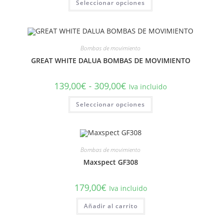
Seleccionar opciones
desde
producto
317,00€
tiene
hasta
múltiples
730,00€
variantes.
Las
opciones
se
Bombas de movimiento
pueden
elegir
GREAT WHITE DALUA BOMBAS DE MOVIMIENTO
en
la
página
Rango
139,00
€
-
309,00
€
Iva incluido
de
de
producto
precios:
Este
Seleccionar opciones
desde
producto
139,00€
tiene
hasta
múltiples
309,00€
variantes.
Las
opciones
se
Bombas de movimiento
pueden
elegir
Maxspect GF308
en
la
página
179,00
€
Iva incluido
de
producto
Añadir al carrito