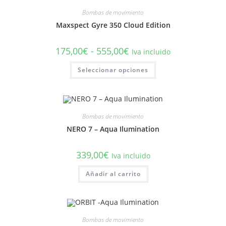
opciones
se
Bombas de movimiento
pueden
elegir
Maxspect Gyre 350 Cloud Edition
en
la
página
Rango
175,00
€
-
555,00
€
Iva incluido
de
de
producto
precios:
Este
Seleccionar opciones
desde
producto
175,00€
tiene
hasta
múltiples
555,00€
variantes.
Las
opciones
se
Bombas de movimiento
pueden
elegir
NERO 7 – Aqua Ilumination
en
la
página
339,00
€
Iva incluido
de
producto
Añadir al carrito
Bombas de movimiento