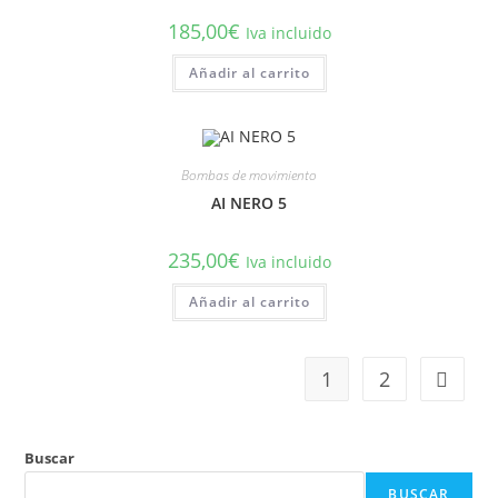
la
página
185,00
€
Iva incluido
de
producto
Añadir al carrito
Bombas de movimiento
AI NERO 5
235,00
€
Iva incluido
Añadir al carrito
1
2
Buscar
BUSCAR