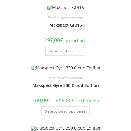
Bombas de movimiento
Maxspect GF316
197,00
€
Iva incluido
Añadir al carrito
Bombas de movimiento
Maxspect Gyre 330 Cloud Edition
Rango
160,00
€
-
459,00
€
Iva incluido
de
precios:
Este
Seleccionar opciones
desde
producto
160,00€
tiene
hasta
múltiples
459,00€
variantes.
Las