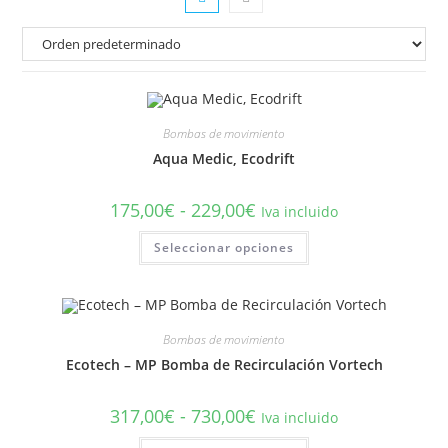
Bombas de movimiento
Aqua Medic, Ecodrift
Rango
175,00
€
-
229,00
€
Iva incluido
de
precios:
Este
Seleccionar opciones
desde
producto
175,00€
tiene
hasta
múltiples
229,00€
variantes.
Las
opciones
se
Bombas de movimiento
pueden
elegir
Ecotech – MP Bomba de Recirculación Vortech
en
la
página
Rango
317,00
€
-
730,00
€
Iva incluido
de
de
producto
precios:
Este