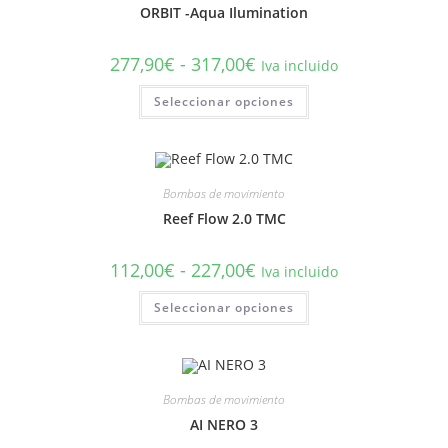
ORBIT -Aqua Ilumination
Rango
277,90
€
-
317,00
€
Iva incluido
de
precios:
Este
Seleccionar opciones
desde
producto
277,90€
tiene
hasta
múltiples
317,00€
variantes.
Las
opciones
se
Bombas de movimiento
pueden
elegir
Reef Flow 2.0 TMC
en
la
página
Rango
112,00
€
-
227,00
€
Iva incluido
de
de
producto
precios:
Este
Seleccionar opciones
desde
producto
112,00€
tiene
hasta
múltiples
227,00€
variantes.
Las
opciones
se
Bombas de movimiento
pueden
elegir
AI NERO 3
en