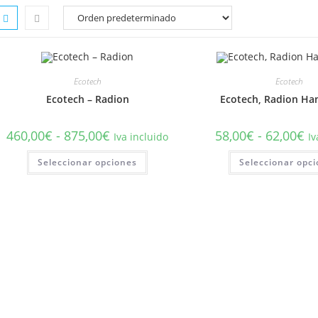
WEB
Ecotech
Ecotech
Ecotech – Radion
Ecotech, Radion Han
Rango
Ra
460,00
€
-
875,00
€
58,00
€
-
62,00
€
Iva incluido
Iv
de
de
precios:
pr
Este
Seleccionar opciones
desde
Seleccionar opc
de
producto
460,00€
58
tiene
hasta
ha
múltiples
875,00€
62
variantes.
Las
opciones
se
pueden
elegir
en
la
página
de
producto