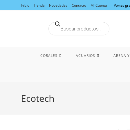
Ir
Inicio
Tienda
Novedades
Contacto
Mi Cuenta
Portes gra
al
contenido
Búsqueda
de
productos
CORALES
ACUARIOS
ARENA Y
Ecotech