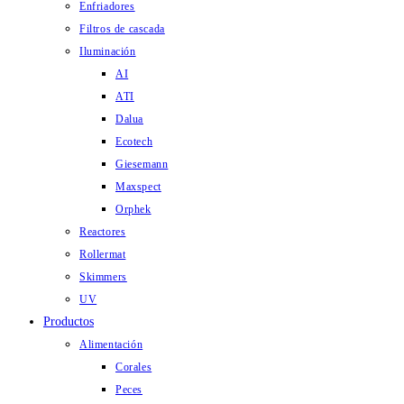
Enfriadores
Filtros de cascada
Iluminación
AI
ATI
Dalua
Ecotech
Giesemann
Maxspect
Orphek
Reactores
Rollermat
Skimmers
UV
Productos
Alimentación
Corales
Peces