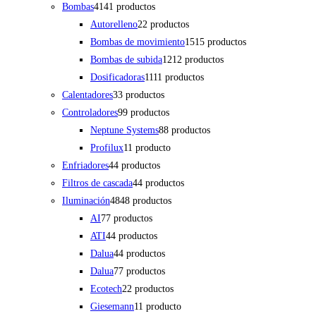
Bombas
41
41 productos
Autorelleno
2
2 productos
Bombas de movimiento
15
15 productos
Bombas de subida
12
12 productos
Dosificadoras
11
11 productos
Calentadores
3
3 productos
Controladores
9
9 productos
Neptune Systems
8
8 productos
Profilux
1
1 producto
Enfriadores
4
4 productos
Filtros de cascada
4
4 productos
Iluminación
48
48 productos
AI
7
7 productos
ATI
4
4 productos
Dalua
4
4 productos
Dalua
7
7 productos
Ecotech
2
2 productos
Giesemann
1
1 producto