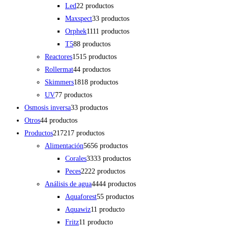
Led
2
2 productos
Maxspect
3
3 productos
Orphek
11
11 productos
T5
8
8 productos
Reactores
15
15 productos
Rollermat
4
4 productos
Skimmers
18
18 productos
UV
7
7 productos
Osmosis inversa
3
3 productos
Otros
4
4 productos
Productos
217
217 productos
Alimentación
56
56 productos
Corales
33
33 productos
Peces
22
22 productos
Análisis de agua
44
44 productos
Aquaforest
5
5 productos
Aquawiz
1
1 producto
Fritz
1
1 producto