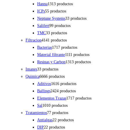
Hanna
13
13 productos
ICPs
5
5 productos
Neptune Systems
3
3 productos
Salifert
9
9 productos
TMC
3
3 productos
Filtracion
41
41 productos
Bacterias
17
17 productos
Material filtrante
11
11 productos
Resinas y Carbon
13
13 productos
Imanes
3
3 productos
Quimica
66
66 productos
Aditivos
16
16 productos
Ballings
24
24 productos
Elementos Trazas
17
17 productos
Sal
10
10 productos
Tratamientos
7
7 productos
Antialgas
2
2 productos
DIP
2
2 productos