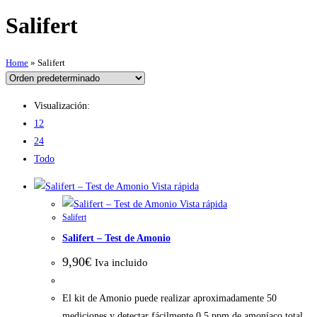
Salifert
Home
»
Salifert
Visualización:
12
24
Todo
Vista rápida
Vista rápida
Salifert
Salifert – Test de Amonio
9,90
€
Iva incluido
El kit de Amonio puede realizar aproximadamente 50
mediciones y detectar fácilmente 0,5 ppm de amoníaco total.