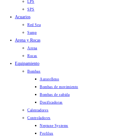
LPS
SPS
Acuarios
Red Sea
Sump
Arena y Rocas
Arena
Rocas
Equipamiento
Bombas
Autorelleno
Bombas de movimiento
Bombas de subida
Dosificadoras
Calentadores
Controladores
Neptune Systems
Profilux