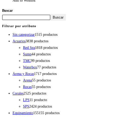
Add to Wishlist
Buscar
Buscar
Filtrar por atributo
Sin categorizar
15
15 productos
Acuarios
38
38 productos
Red Sea
18
18 productos
Sump
4
4 productos
TMC
9
9 productos
Waterbox
7
7 productos
Arena y Rocas
17
17 productos
Arena
5
5 productos
Rocas
5
5 productos
Corales
25
25 productos
LPS
1
1 producto
SPS
24
24 productos
Equipamiento
155
155 productos