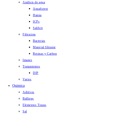
Análisis de agua
Aquaforest
Hanna
ICPs
Salifert
Filtracion
Bacterias
Material filtrante
Resinas y Carbon
Imanes
Tratamientos
DIP
Varios
Quimica
Aditivos
Ballings
Elementos Trazas
Sal