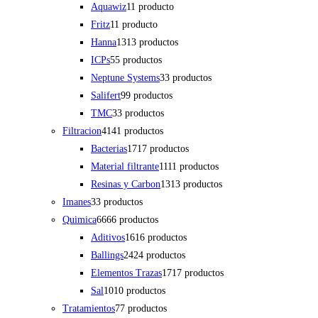
Aquawiz
1
1 producto
Fritz
1
1 producto
Hanna
13
13 productos
ICPs
5
5 productos
Neptune Systems
3
3 productos
Salifert
9
9 productos
TMC
3
3 productos
Filtracion
41
41 productos
Bacterias
17
17 productos
Material filtrante
11
11 productos
Resinas y Carbon
13
13 productos
Imanes
3
3 productos
Quimica
66
66 productos
Aditivos
16
16 productos
Ballings
24
24 productos
Elementos Trazas
17
17 productos
Sal
10
10 productos
Tratamientos
7
7 productos