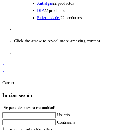
Antialgas
2
2 productos
DIP
2
2 productos
Enfermedades
2
2 productos
Click the arrow to reveal more amazing content.
×
×
Carrito
Iniciar sesión
¡Se parte de nuestra comunidad!
Usuario
Contraseña
Mantener mi sesión activa