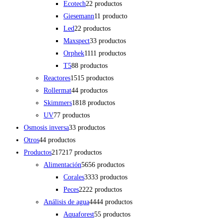
Ecotech
2
2 productos
Giesemann
1
1 producto
Led
2
2 productos
Maxspect
3
3 productos
Orphek
11
11 productos
T5
8
8 productos
Reactores
15
15 productos
Rollermat
4
4 productos
Skimmers
18
18 productos
UV
7
7 productos
Osmosis inversa
3
3 productos
Otros
4
4 productos
Productos
217
217 productos
Alimentación
56
56 productos
Corales
33
33 productos
Peces
22
22 productos
Análisis de agua
44
44 productos
Aquaforest
5
5 productos