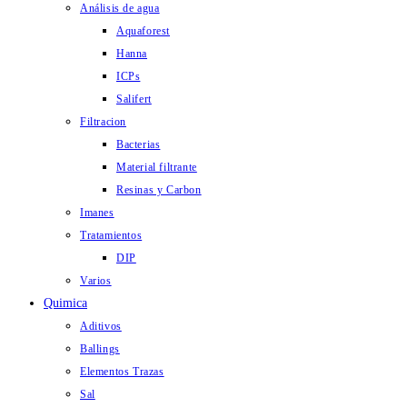
Análisis de agua
Aquaforest
Hanna
ICPs
Salifert
Filtracion
Bacterias
Material filtrante
Resinas y Carbon
Imanes
Tratamientos
DIP
Varios
Quimica
Aditivos
Ballings
Elementos Trazas
Sal