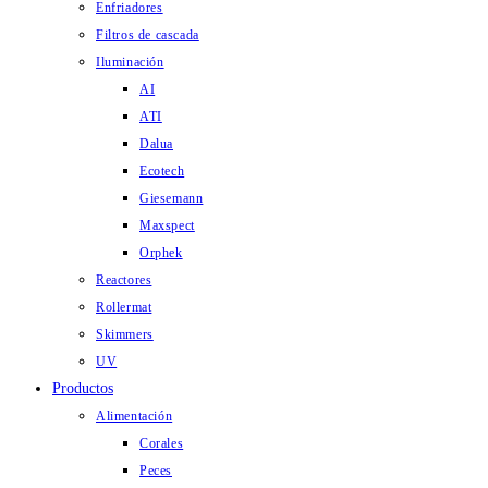
Enfriadores
Filtros de cascada
Iluminación
AI
ATI
Dalua
Ecotech
Giesemann
Maxspect
Orphek
Reactores
Rollermat
Skimmers
UV
Productos
Alimentación
Corales
Peces