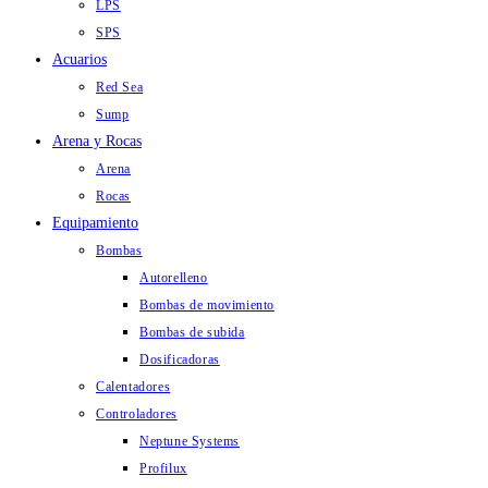
LPS
SPS
Acuarios
Red Sea
Sump
Arena y Rocas
Arena
Rocas
Equipamiento
Bombas
Autorelleno
Bombas de movimiento
Bombas de subida
Dosificadoras
Calentadores
Controladores
Neptune Systems
Profilux