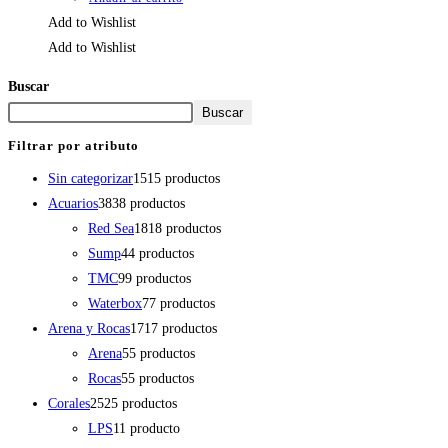
Add to Wishlist
Add to Wishlist
Buscar
Buscar
Filtrar por atributo
Sin categorizar
15
15 productos
Acuarios
38
38 productos
Red Sea
18
18 productos
Sump
4
4 productos
TMC
9
9 productos
Waterbox
7
7 productos
Arena y Rocas
17
17 productos
Arena
5
5 productos
Rocas
5
5 productos
Corales
25
25 productos
LPS
1
1 producto