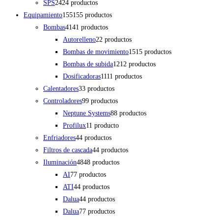
SPS
24
24 productos
Equipamiento
155
155 productos
Bombas
41
41 productos
Autorelleno
2
2 productos
Bombas de movimiento
15
15 productos
Bombas de subida
12
12 productos
Dosificadoras
11
11 productos
Calentadores
3
3 productos
Controladores
9
9 productos
Neptune Systems
8
8 productos
Profilux
1
1 producto
Enfriadores
4
4 productos
Filtros de cascada
4
4 productos
Iluminación
48
48 productos
AI
7
7 productos
ATI
4
4 productos
Dalua
4
4 productos
Dalua
7
7 productos