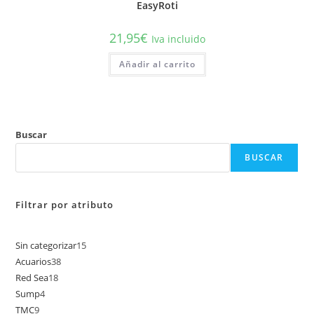
EasyRoti
21,95
€
Iva incluido
Añadir al carrito
Buscar
BUSCAR
Filtrar por atributo
Sin categorizar
15
15
Acuarios
38
38
productos
Red Sea
18
18
productos
Sump
4
4
productos
TMC
9
9
productos