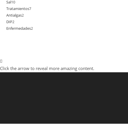
Sal
10
10
productos
Tratamientos
7
7
productos
Antialgas
2
2
productos
DIP
2
2
productos
Enfermedades
2
2
productos
productos
Click the arrow to reveal more amazing content.