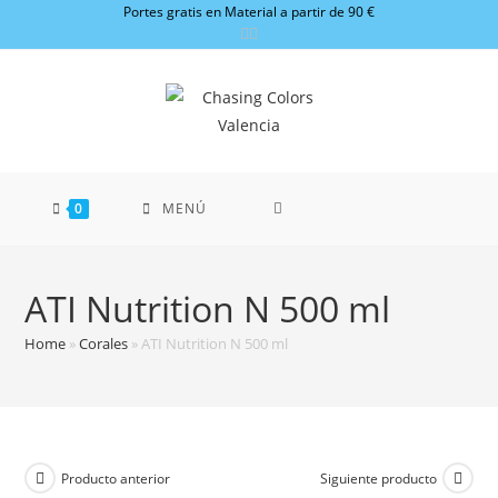
Ir
Portes gratis en Material a partir de 90 €
al
contenido
0
MENÚ
ATI Nutrition N 500 ml
Home
»
Corales
»
ATI Nutrition N 500 ml
Producto anterior
Siguiente producto