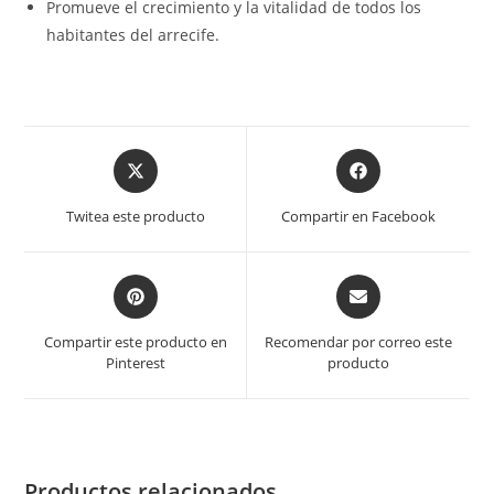
Promueve el crecimiento y la vitalidad de todos los
habitantes del arrecife.
Opens
Opens
in
in
a
a
Twitea este producto
Compartir en Facebook
new
new
window
window
Opens
Opens
in
in
a
a
Compartir este producto en
Recomendar por correo este
new
new
Pinterest
producto
window
window
Productos relacionados