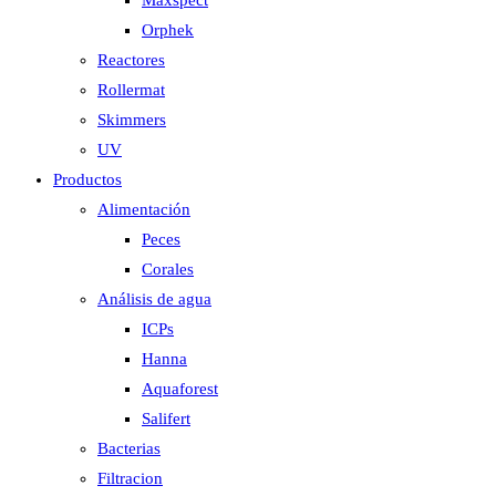
Maxspect
Orphek
Reactores
Rollermat
Skimmers
UV
Productos
Alimentación
Peces
Corales
Análisis de agua
ICPs
Hanna
Aquaforest
Salifert
Bacterias
Filtracion