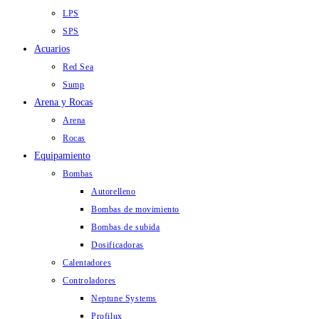
LPS
SPS
Acuarios
Red Sea
Sump
Arena y Rocas
Arena
Rocas
Equipamiento
Bombas
Autorelleno
Bombas de movimiento
Bombas de subida
Dosificadoras
Calentadores
Controladores
Neptune Systems
Profilux