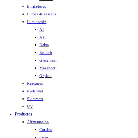
Enfriadores
Filtros de cascada
Iluminación
AI
ATI
Dalua
Ecotech
Giesemann
Maxspect
Orphek
Reactores
Rollermat
Skimmers
UV
Productos
Alimentación
Corales
Peces