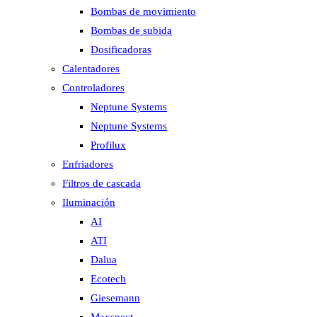
Bombas de movimiento
Bombas de subida
Dosificadoras
Calentadores
Controladores
Neptune Systems
Neptune Systems
Profilux
Enfriadores
Filtros de cascada
Iluminación
AI
ATI
Dalua
Ecotech
Giesemann