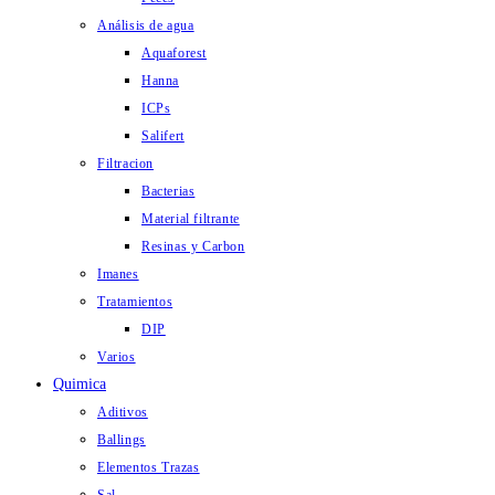
Análisis de agua
Aquaforest
Hanna
ICPs
Salifert
Filtracion
Bacterias
Material filtrante
Resinas y Carbon
Imanes
Tratamientos
DIP
Varios
Quimica
Aditivos
Ballings
Elementos Trazas