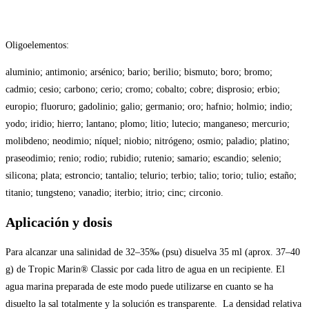
Oligoelementos:
aluminio; antimonio; arsénico; bario; berilio; bismuto; boro; bromo;
cadmio; cesio; carbono; cerio; cromo; cobalto; cobre; disprosio; erbio;
europio; fluoruro; gadolinio; galio; germanio; oro; hafnio; holmio; indio;
yodo; iridio; hierro; lantano; plomo; litio; lutecio; manganeso; mercurio;
molibdeno; neodimio; níquel; niobio; nitrógeno; osmio; paladio; platino;
praseodimio; renio; rodio; rubidio; rutenio; samario; escandio; selenio;
silicona; plata; estroncio; tantalio; telurio; terbio; talio; torio; tulio; estaño;
titanio; tungsteno; vanadio; iterbio; itrio; cinc; circonio.
Aplicación y dosis
Para alcanzar una salinidad de 32–35‰ (psu) disuelva 35 ml (aprox. 37–40
g) de Tropic Marin® Classic por cada litro de agua en un recipiente. El
agua marina preparada de este modo puede utilizarse en cuanto se ha
disuelto la sal totalmente y la solución es transparente. La densidad relativa