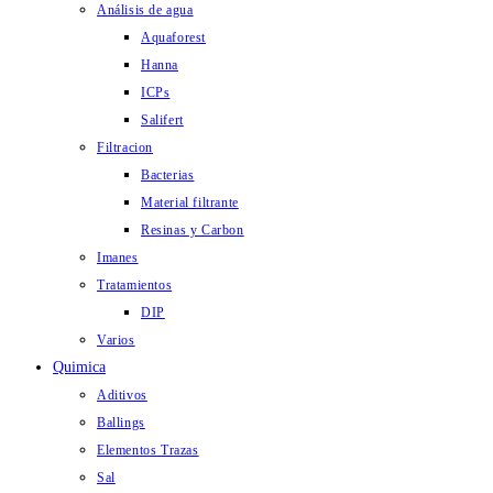
Análisis de agua
Aquaforest
Hanna
ICPs
Salifert
Filtracion
Bacterias
Material filtrante
Resinas y Carbon
Imanes
Tratamientos
DIP
Varios
Quimica
Aditivos
Ballings
Elementos Trazas
Sal