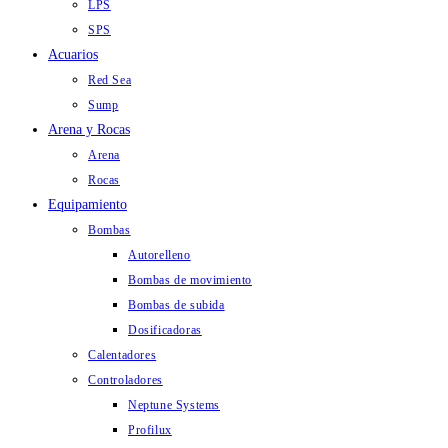
LPS
SPS
Acuarios
Red Sea
Sump
Arena y Rocas
Arena
Rocas
Equipamiento
Bombas
Autorelleno
Bombas de movimiento
Bombas de subida
Dosificadoras
Calentadores
Controladores
Neptune Systems
Profilux