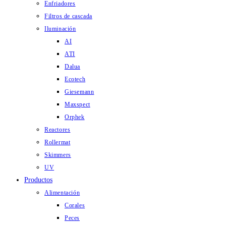
Enfriadores
Filtros de cascada
Iluminación
AI
ATI
Dalua
Ecotech
Giesemann
Maxspect
Orphek
Reactores
Rollermat
Skimmers
UV
Productos
Alimentación
Corales
Peces