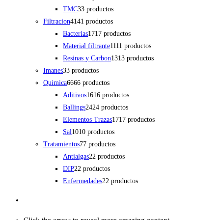
TMC
3
3 productos
Filtracion
41
41 productos
Bacterias
17
17 productos
Material filtrante
11
11 productos
Resinas y Carbon
13
13 productos
Imanes
3
3 productos
Quimica
66
66 productos
Aditivos
16
16 productos
Ballings
24
24 productos
Elementos Trazas
17
17 productos
Sal
10
10 productos
Tratamientos
7
7 productos
Antialgas
2
2 productos
DIP
2
2 productos
Enfermedades
2
2 productos
Click the arrow to reveal more amazing content.