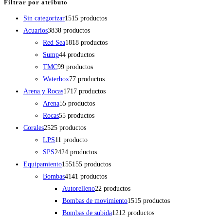
Filtrar por atributo
Sin categorizar
15
15 productos
Acuarios
38
38 productos
Red Sea
18
18 productos
Sump
4
4 productos
TMC
9
9 productos
Waterbox
7
7 productos
Arena y Rocas
17
17 productos
Arena
5
5 productos
Rocas
5
5 productos
Corales
25
25 productos
LPS
1
1 producto
SPS
24
24 productos
Equipamiento
155
155 productos
Bombas
41
41 productos
Autorelleno
2
2 productos
Bombas de movimiento
15
15 productos
Bombas de subida
12
12 productos