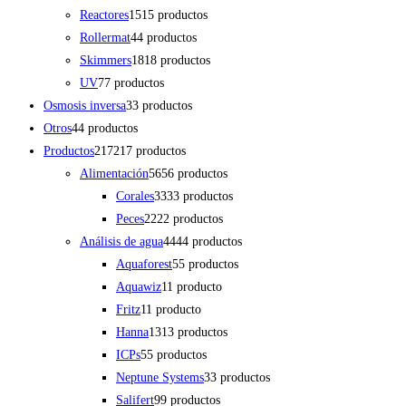
Reactores
15
15 productos
Rollermat
4
4 productos
Skimmers
18
18 productos
UV
7
7 productos
Osmosis inversa
3
3 productos
Otros
4
4 productos
Productos
217
217 productos
Alimentación
56
56 productos
Corales
33
33 productos
Peces
22
22 productos
Análisis de agua
44
44 productos
Aquaforest
5
5 productos
Aquawiz
1
1 producto
Fritz
1
1 producto
Hanna
13
13 productos
ICPs
5
5 productos
Neptune Systems
3
3 productos
Salifert
9
9 productos