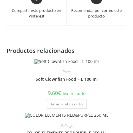
in
in
a
a
Compartir este producto en
Recomendar por correo este
new
new
Pinterest
producto
window
window
Productos relacionados
Peces
Soft Clownfish Food – L 100 ml
9,60
€
Iva incluido
Añadir al carrito
Ballings
COLOR ELEMENTS RED&PURPLE 250 ML