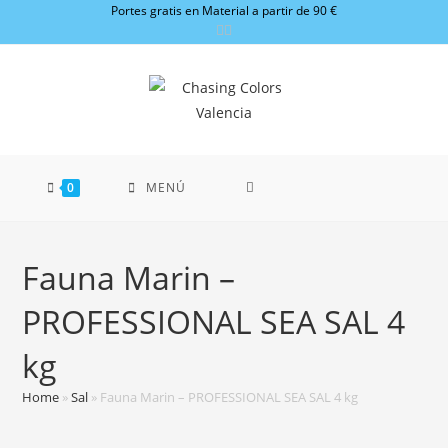
Ir
Portes gratis en Material a partir de 90 €
al
contenido
0
MENÚ
Fauna Marin –
PROFESSIONAL SEA SAL 4
kg
Home
»
Sal
»
Fauna Marin – PROFESSIONAL SEA SAL 4 kg