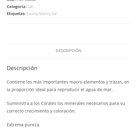
Categoría:
Sal
4
Etiquetas:
Fauna Marin
,
Sal
kg
cantidad
DESCRIPCIÓN
Descripción
Contiene los más importantes macro elementos y trazas, en
la proporción ideal para reproducir el agua de mar.
Suministra a los Corales los minerales necesarios para su
correcto crecimiento y coloración.
Extrema pureza.