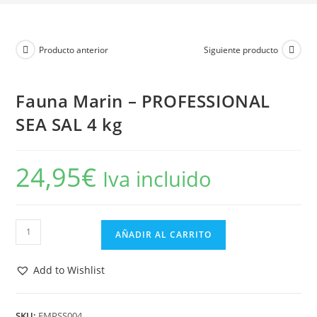
Producto anterior
Siguiente producto
Fauna Marin – PROFESSIONAL
SEA SAL 4 kg
24,95
€
Iva incluido
Fauna
AÑADIR AL CARRITO
Marin
-
Add to Wishlist
PROFESSIONAL
SEA
SAL
SKU:
FMPSS004