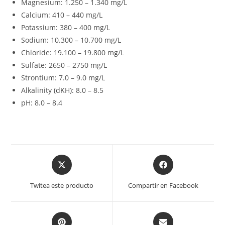
Magnesium: 1.250 – 1.340 mg/L
Calcium: 410 – 440 mg/L
Potassium: 380 – 400 mg/L
Sodium: 10.300 – 10.700 mg/L
Chloride: 19.100 – 19.800 mg/L
Sulfate: 2650 – 2750 mg/L
Strontium: 7.0 – 9.0 mg/L
Alkalinity (dKH): 8.0 – 8.5
pH: 8.0 – 8.4
Opens
Opens
in
in
a
a
Twitea este producto
Compartir en Facebook
new
new
window
window
Opens
Opens