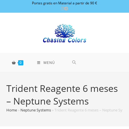
Ir
Portes gratis en Material a partir de 90 €
al
contenido
0
MENÚ
Trident Reagente 6 meses
– Neptune Systems
Home
»
Neptune Systems
»
Trident Reagente 6 meses – Neptune Syst