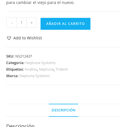
para cambiar el viejo para el nuevo.
Trident
-
+
AÑADIR AL CARRITO
Reagente
6
Add to Wishlist
meses
-
Neptune
SKU:
NS212437
Categoría:
Neptune Systems
Systems
Etiquetas:
Analisis
,
Neptune
,
Trident
cantidad
Marca:
Neptune Systems
DESCRIPCIÓN
Descripción