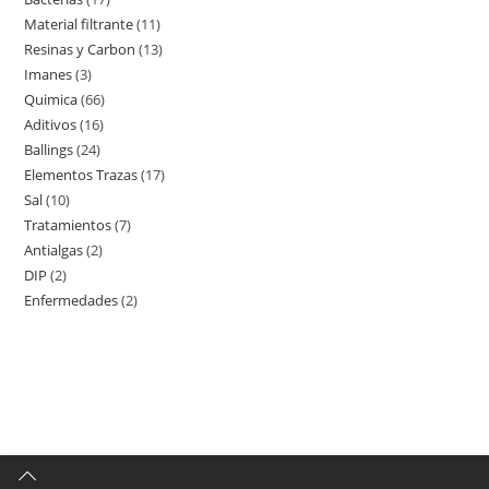
productos
Material filtrante
11
11
productos
Resinas y Carbon
13
13
productos
Imanes
3
3
productos
Quimica
66
66
productos
Aditivos
16
16
productos
Ballings
24
24
productos
Elementos Trazas
17
17
productos
Sal
10
10
productos
Tratamientos
7
7
productos
Antialgas
2
2
productos
DIP
2
2
productos
Enfermedades
2
2
productos
productos