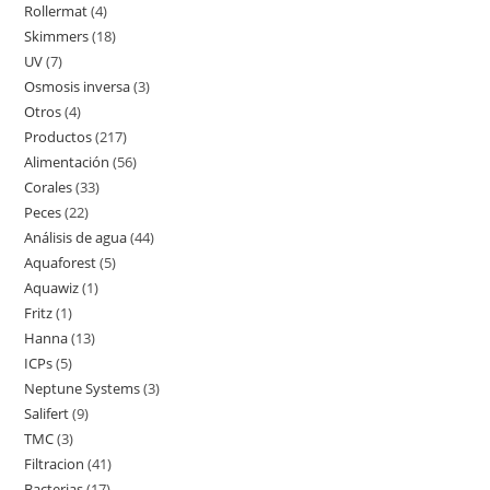
Rollermat
4
4
productos
Skimmers
18
18
productos
UV
7
7
productos
Osmosis inversa
3
3
productos
Otros
4
4
productos
Productos
217
217
productos
Alimentación
56
56
productos
Corales
33
33
productos
Peces
22
22
productos
Análisis de agua
44
44
productos
Aquaforest
5
5
productos
Aquawiz
1
1
productos
Fritz
1
1
producto
Hanna
13
13
producto
ICPs
5
5
productos
Neptune Systems
3
3
productos
Salifert
9
9
productos
TMC
3
3
productos
Filtracion
41
41
productos
Bacterias
17
17