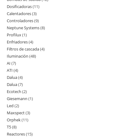
productos
Dosificadoras
11
11
productos
Calentadores
3
3
productos
Controladores
9
9
productos
Neptune Systems
8
8
productos
Profilux
1
1
productos
Enfriadores
4
4
producto
Filtros de cascada
4
4
productos
Iluminación
48
48
productos
AI
7
7
productos
ATI
4
4
productos
Dalua
4
4
productos
Dalua
7
7
productos
Ecotech
2
2
productos
Giesemann
1
1
productos
Led
2
2
producto
Maxspect
3
3
productos
Orphek
11
11
productos
T5
8
8
productos
Reactores
15
15
productos