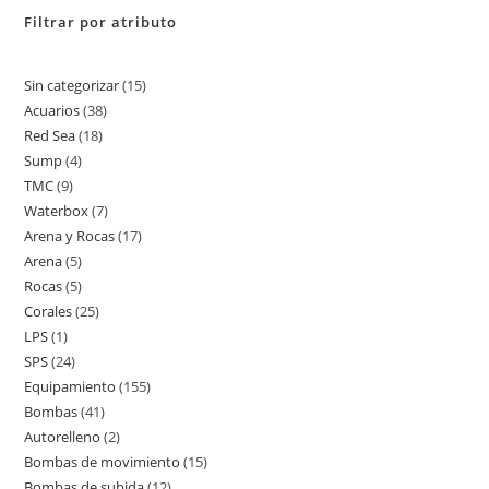
Filtrar por atributo
Sin categorizar
15
15
Acuarios
38
38
productos
Red Sea
18
18
productos
Sump
4
4
productos
TMC
9
9
productos
Waterbox
7
7
productos
Arena y Rocas
17
17
productos
Arena
5
5
productos
Rocas
5
5
productos
Corales
25
25
productos
LPS
1
1
productos
SPS
24
24
producto
Equipamiento
155
155
productos
Bombas
41
41
productos
Autorelleno
2
2
productos
Bombas de movimiento
15
15
productos
Bombas de subida
12
12