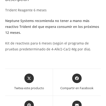
Trident Reagente 6 meses
Neptune Systems recomienda no tener a mano más
reactivo Trident del que espera consumir en los próximos
12 meses.
Kit de reactivos para 6 meses (según el programa de
pruebas predeterminado de 4-Alk/2-Ca/2-Mg por día).
Opens
Opens
in
in
a
a
Twitea este producto
Compartir en Facebook
new
new
window
window
Opens
Opens