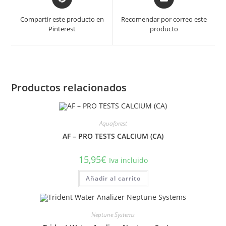
in
in
a
a
Compartir este producto en
Recomendar por correo este
new
new
Pinterest
producto
window
window
Productos relacionados
Aquaforest
AF – PRO TESTS CALCIUM (CA)
15,95
€
Iva incluido
Añadir al carrito
Neptune Systems