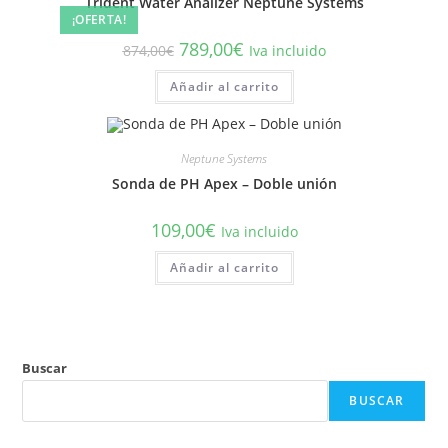
Trident Water Analizer Neptune Systems
¡OFERTA!
El
El
789,00
€
874,00
€
Iva incluido
precio
precio
original
actual
Añadir al carrito
era:
es:
874,00€.
789,00€.
Neptune Systems
Sonda de PH Apex – Doble unión
109,00
€
Iva incluido
Añadir al carrito
Buscar
BUSCAR