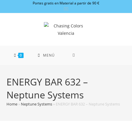
Ir
Portes gratis en Material a partir de 90 €
al
contenido
0
MENÚ
ENERGY BAR 632 –
Neptune Systems
Home
»
Neptune Systems
»
ENERGY BAR 632 – Neptune Systems