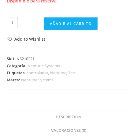
Disponible para reserva
ENERGY
AÑADIR AL CARRITO
BAR
632
Add to Wishlist
-
Neptune
Systems
SKU:
NS210221
Categoría:
Neptune Systems
cantidad
Etiquetas:
controlador
,
Neptune
,
Test
Marca:
Neptune Systems
DESCRIPCIÓN
VALORACIONES (0)