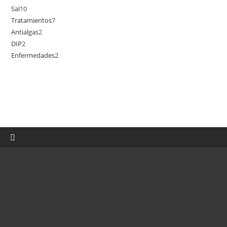
Sal
10
10
productos
Tratamientos
7
7
productos
Antialgas
2
2
productos
DIP
2
2
productos
Enfermedades
2
2
productos
productos