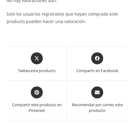
No hay valoraciones aún.
Solo los usuarios registrados que hayan comprado este
producto pueden hacer una valoración.
Opens
Opens
in
in
a
a
Twitea este producto
Compartir en Facebook
new
new
window
window
Opens
Opens
in
in
a
a
Compartir este producto en
Recomendar por correo este
new
new
Pinterest
producto
window
window