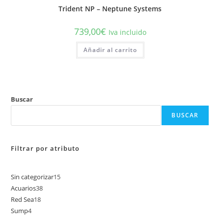
Trident NP – Neptune Systems
739,00
€
Iva incluido
Añadir al carrito
Buscar
BUSCAR
Filtrar por atributo
Sin categorizar
15
15
Acuarios
38
38
productos
Red Sea
18
18
productos
Sump
4
4
productos