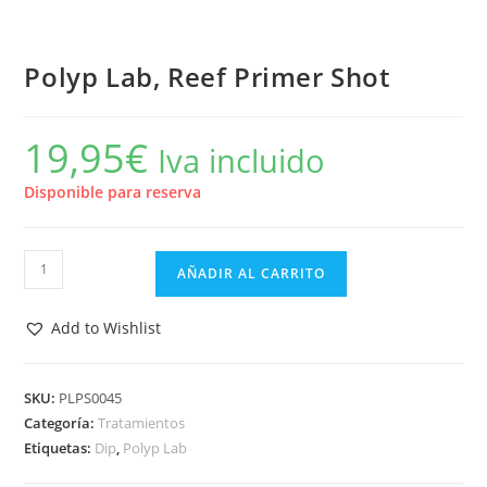
Polyp Lab, Reef Primer Shot
19,95
€
Iva incluido
Disponible para reserva
Polyp
AÑADIR AL CARRITO
Lab,
Reef
Add to Wishlist
Primer
Shot
cantidad
SKU:
PLPS0045
Categoría:
Tratamientos
Etiquetas:
Dip
,
Polyp Lab