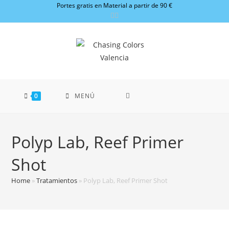
Ir
Portes gratis en Material a partir de 90 €
al
contenido
0
MENÚ
Polyp Lab, Reef Primer
Shot
Home
»
Tratamientos
»
Polyp Lab, Reef Primer Shot