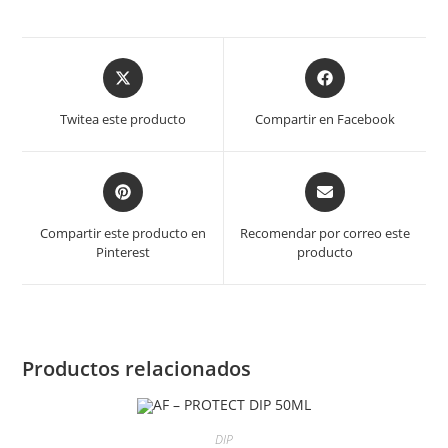
Opens
Opens
in
in
a
a
Twitea este producto
Compartir en Facebook
new
new
window
window
Opens
Opens
in
in
a
a
Compartir este producto en
Recomendar por correo este
new
new
Pinterest
producto
window
window
Productos relacionados
DIP