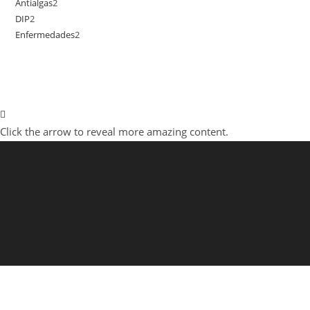
Antialgas
2
2
productos
DIP
2
2
productos
Enfermedades
2
2
productos
productos
Click the arrow to reveal more amazing content.