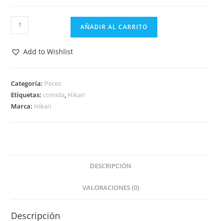
Hikari
AÑADIR AL CARRITO
Marine-
S
Add to Wishlist
cantidad
Categoría:
Peces
Etiquetas:
comida
,
Hikari
Marca:
Hikari
DESCRIPCIÓN
VALORACIONES (0)
Descripción