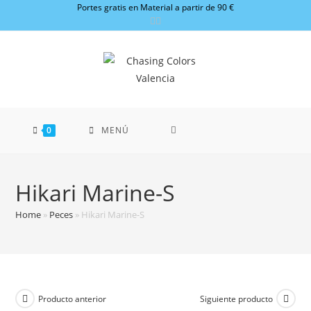
Ir
Portes gratis en Material a partir de 90 €
al
contenido
0
MENÚ
Hikari Marine-S
Home
»
Peces
»
Hikari Marine-S
Producto anterior
Siguiente producto