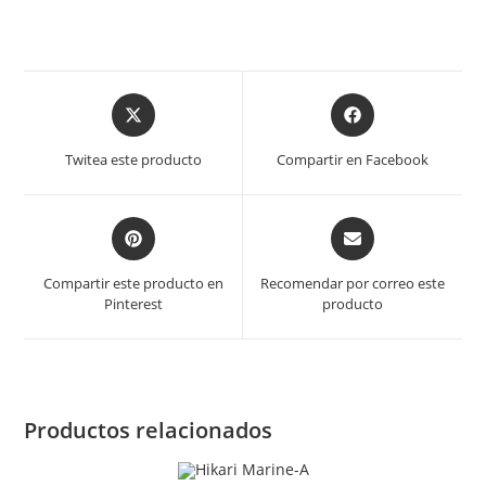
Opens
Opens
in
in
a
a
Twitea este producto
Compartir en Facebook
new
new
window
window
Opens
Opens
in
in
a
a
Compartir este producto en
Recomendar por correo este
new
new
Pinterest
producto
window
window
Productos relacionados