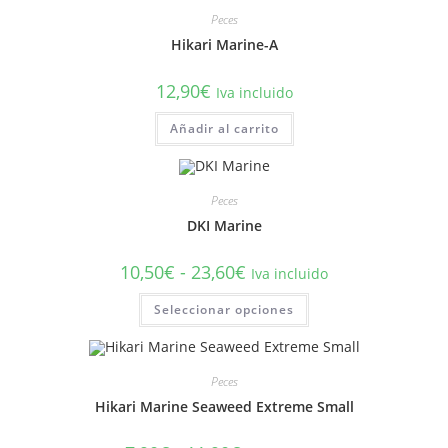
Peces
Hikari Marine-A
12,90
€
Iva incluido
Añadir al carrito
Peces
DKI Marine
Rango
10,50
€
-
23,60
€
Iva incluido
de
precios:
Este
Seleccionar opciones
desde
producto
10,50€
tiene
hasta
múltiples
23,60€
variantes.
Las
Peces
opciones
se
Hikari Marine Seaweed Extreme Small
pueden
elegir
en