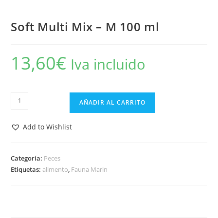
Soft Multi Mix – M 100 ml
13,60
€
Iva incluido
Soft
AÑADIR AL CARRITO
Multi
Mix
Add to Wishlist
-
M
100
Categoría:
Peces
Etiquetas:
alimento
,
Fauna Marin
ml
cantidad