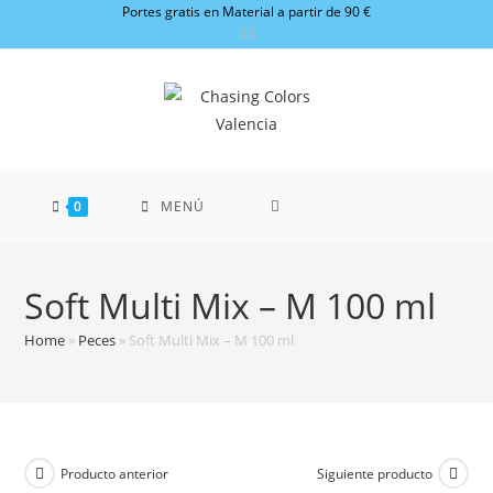
Ir
Portes gratis en Material a partir de 90 €
al
contenido
0
MENÚ
Soft Multi Mix – M 100 ml
Home
»
Peces
»
Soft Multi Mix – M 100 ml
Producto anterior
Siguiente producto