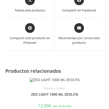
in
in
a
a
Twitea este producto
Compartir en Facebook
new
new
window
window
Opens
Opens
in
in
a
a
Compartir este producto en
Recomendar por correo este
new
new
Pinterest
producto
window
window
Productos relacionados
Resinas y Carbon
ZEO LIGHT 1000 ML ZEOLITA
12,90
€
Iva incluido