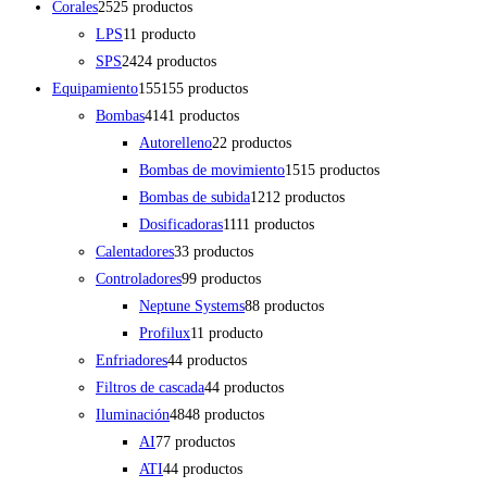
Corales
25
25 productos
LPS
1
1 producto
SPS
24
24 productos
Equipamiento
155
155 productos
Bombas
41
41 productos
Autorelleno
2
2 productos
Bombas de movimiento
15
15 productos
Bombas de subida
12
12 productos
Dosificadoras
11
11 productos
Calentadores
3
3 productos
Controladores
9
9 productos
Neptune Systems
8
8 productos
Profilux
1
1 producto
Enfriadores
4
4 productos
Filtros de cascada
4
4 productos
Iluminación
48
48 productos
AI
7
7 productos
ATI
4
4 productos