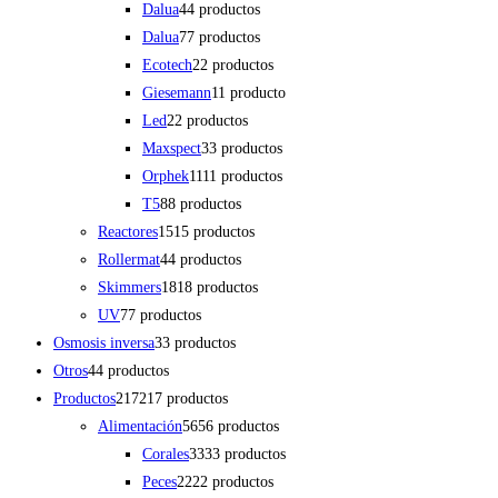
Dalua
4
4 productos
Dalua
7
7 productos
Ecotech
2
2 productos
Giesemann
1
1 producto
Led
2
2 productos
Maxspect
3
3 productos
Orphek
11
11 productos
T5
8
8 productos
Reactores
15
15 productos
Rollermat
4
4 productos
Skimmers
18
18 productos
UV
7
7 productos
Osmosis inversa
3
3 productos
Otros
4
4 productos
Productos
217
217 productos
Alimentación
56
56 productos
Corales
33
33 productos
Peces
22
22 productos