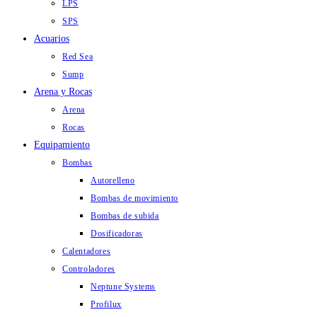
LPS
SPS
Acuarios
Red Sea
Sump
Arena y Rocas
Arena
Rocas
Equipamiento
Bombas
Autorelleno
Bombas de movimiento
Bombas de subida
Dosificadoras
Calentadores
Controladores
Neptune Systems
Profilux