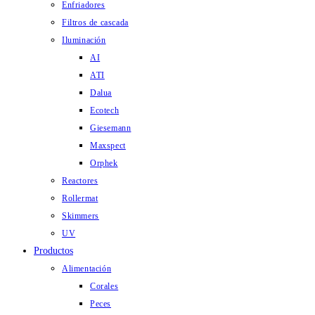
Enfriadores
Filtros de cascada
Iluminación
AI
ATI
Dalua
Ecotech
Giesemann
Maxspect
Orphek
Reactores
Rollermat
Skimmers
UV
Productos
Alimentación
Corales
Peces