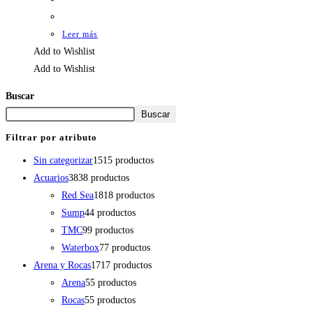
Leer más
Add to Wishlist
Add to Wishlist
Buscar
Buscar
Filtrar por atributo
Sin categorizar
15
15 productos
Acuarios
38
38 productos
Red Sea
18
18 productos
Sump
4
4 productos
TMC
9
9 productos
Waterbox
7
7 productos
Arena y Rocas
17
17 productos
Arena
5
5 productos
Rocas
5
5 productos