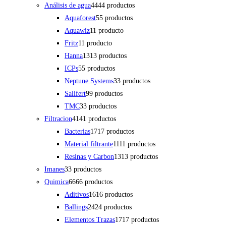
Análisis de agua
44
44 productos
Aquaforest
5
5 productos
Aquawiz
1
1 producto
Fritz
1
1 producto
Hanna
13
13 productos
ICPs
5
5 productos
Neptune Systems
3
3 productos
Salifert
9
9 productos
TMC
3
3 productos
Filtracion
41
41 productos
Bacterias
17
17 productos
Material filtrante
11
11 productos
Resinas y Carbon
13
13 productos
Imanes
3
3 productos
Quimica
66
66 productos
Aditivos
16
16 productos
Ballings
24
24 productos
Elementos Trazas
17
17 productos