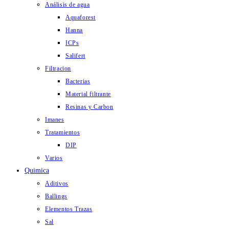
Análisis de agua
Aquaforest
Hanna
ICPs
Salifert
Filtracion
Bacterias
Material filtrante
Resinas y Carbon
Imanes
Tratamientos
DIP
Varios
Quimica
Aditivos
Ballings
Elementos Trazas
Sal