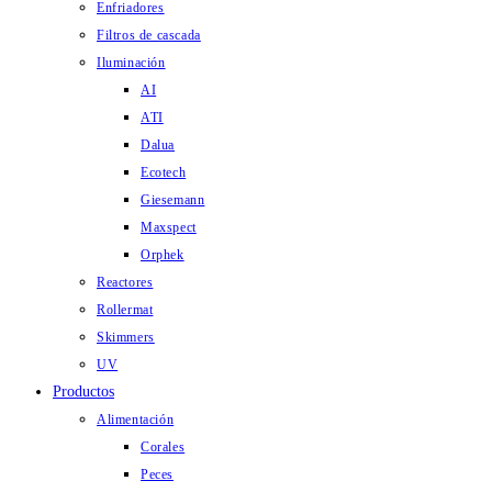
Enfriadores
Filtros de cascada
Iluminación
AI
ATI
Dalua
Ecotech
Giesemann
Maxspect
Orphek
Reactores
Rollermat
Skimmers
UV
Productos
Alimentación
Corales
Peces