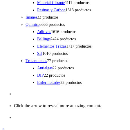
Material filtrante
11
11 productos
Resinas y Carbon
13
13 productos
Imanes
3
3 productos
Quimica
66
66 productos
Aditivos
16
16 productos
Ballings
24
24 productos
Elementos Trazas
17
17 productos
Sal
10
10 productos
Tratamientos
7
7 productos
Antialgas
2
2 productos
DIP
2
2 productos
Enfermedades
2
2 productos
Click the arrow to reveal more amazing content.
×