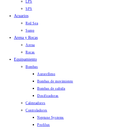
LPS
SPS
Acuarios
Red Sea
Sump
Arena y Rocas
Arena
Rocas
Equipamiento
Bombas
Autorelleno
Bombas de movimiento
Bombas de subida
Dosificadoras
Calentadores
Controladores
Neptune Systems
Profilux