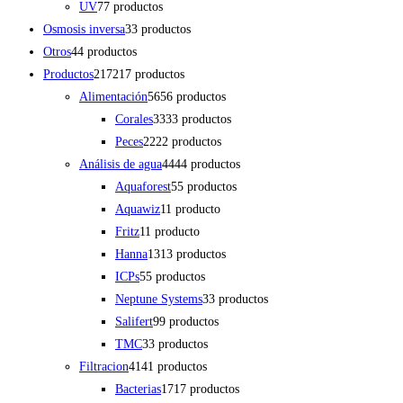
UV
7
7 productos
Osmosis inversa
3
3 productos
Otros
4
4 productos
Productos
217
217 productos
Alimentación
56
56 productos
Corales
33
33 productos
Peces
22
22 productos
Análisis de agua
44
44 productos
Aquaforest
5
5 productos
Aquawiz
1
1 producto
Fritz
1
1 producto
Hanna
13
13 productos
ICPs
5
5 productos
Neptune Systems
3
3 productos
Salifert
9
9 productos
TMC
3
3 productos
Filtracion
41
41 productos
Bacterias
17
17 productos