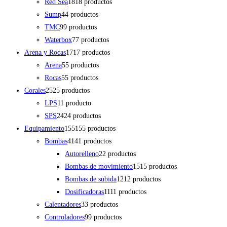
Red Sea
18
18 productos
Sump
4
4 productos
TMC
9
9 productos
Waterbox
7
7 productos
Arena y Rocas
17
17 productos
Arena
5
5 productos
Rocas
5
5 productos
Corales
25
25 productos
LPS
1
1 producto
SPS
24
24 productos
Equipamiento
155
155 productos
Bombas
41
41 productos
Autorelleno
2
2 productos
Bombas de movimiento
15
15 productos
Bombas de subida
12
12 productos
Dosificadoras
11
11 productos
Calentadores
3
3 productos
Controladores
9
9 productos