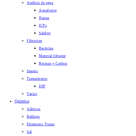
Análisis de agua
Aquaforest
Hanna
ICPs
Salifert
Filtracion
Bacterias
Material filtrante
Resinas y Carbon
Imanes
Tratamientos
DIP
Varios
Quimica
Aditivos
Ballings
Elementos Trazas
Sal