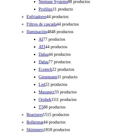
Neptune Systems
8
8 productos
Profilux
1
1 producto
Enfriadores
4
4 productos
Filtros de cascada
4
4 productos
Iluminación
48
48 productos
AI
7
7 productos
ATI
4
4 productos
Dalua
4
4 productos
Dalua
7
7 productos
Ecotech
2
2 productos
Giesemann
1
1 producto
Led
2
2 productos
Maxspect
3
3 productos
Orphek
11
11 productos
T5
8
8 productos
Reactores
15
15 productos
Rollermat
4
4 productos
Skimmers
18
18 productos