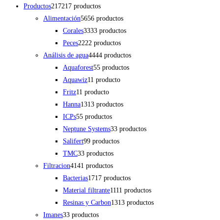
Productos
217
217 productos
Alimentación
56
56 productos
Corales
33
33 productos
Peces
22
22 productos
Análisis de agua
44
44 productos
Aquaforest
5
5 productos
Aquawiz
1
1 producto
Fritz
1
1 producto
Hanna
13
13 productos
ICPs
5
5 productos
Neptune Systems
3
3 productos
Salifert
9
9 productos
TMC
3
3 productos
Filtracion
41
41 productos
Bacterias
17
17 productos
Material filtrante
11
11 productos
Resinas y Carbon
13
13 productos
Imanes
3
3 productos