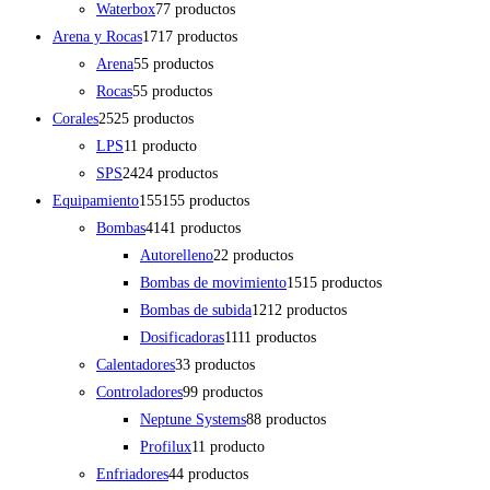
Waterbox
7
7 productos
Arena y Rocas
17
17 productos
Arena
5
5 productos
Rocas
5
5 productos
Corales
25
25 productos
LPS
1
1 producto
SPS
24
24 productos
Equipamiento
155
155 productos
Bombas
41
41 productos
Autorelleno
2
2 productos
Bombas de movimiento
15
15 productos
Bombas de subida
12
12 productos
Dosificadoras
11
11 productos
Calentadores
3
3 productos
Controladores
9
9 productos
Neptune Systems
8
8 productos
Profilux
1
1 producto
Enfriadores
4
4 productos