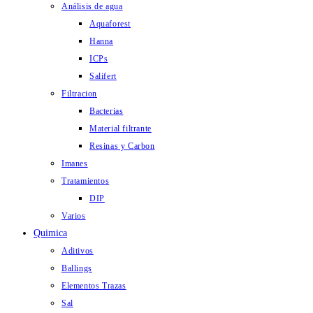
Análisis de agua
Aquaforest
Hanna
ICPs
Salifert
Filtracion
Bacterias
Material filtrante
Resinas y Carbon
Imanes
Tratamientos
DIP
Varios
Quimica
Aditivos
Ballings
Elementos Trazas
Sal