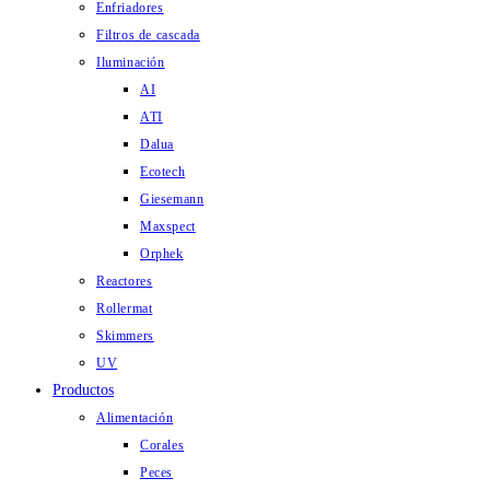
Enfriadores
Filtros de cascada
Iluminación
AI
ATI
Dalua
Ecotech
Giesemann
Maxspect
Orphek
Reactores
Rollermat
Skimmers
UV
Productos
Alimentación
Corales
Peces