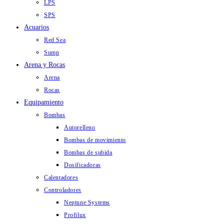
LPS
SPS
Acuarios
Red Sea
Sump
Arena y Rocas
Arena
Rocas
Equipamiento
Bombas
Autorelleno
Bombas de movimiento
Bombas de subida
Dosificadoras
Calentadores
Controladores
Neptune Systems
Profilux