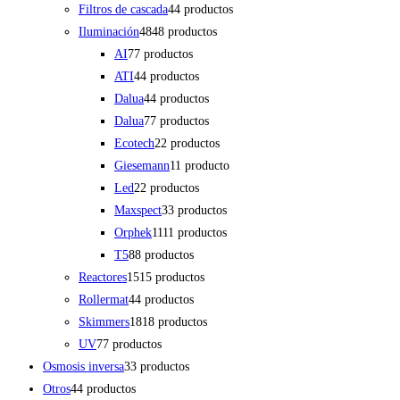
Filtros de cascada
4
4 productos
Iluminación
48
48 productos
AI
7
7 productos
ATI
4
4 productos
Dalua
4
4 productos
Dalua
7
7 productos
Ecotech
2
2 productos
Giesemann
1
1 producto
Led
2
2 productos
Maxspect
3
3 productos
Orphek
11
11 productos
T5
8
8 productos
Reactores
15
15 productos
Rollermat
4
4 productos
Skimmers
18
18 productos
UV
7
7 productos
Osmosis inversa
3
3 productos
Otros
4
4 productos