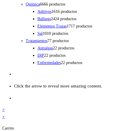
Quimica
66
66 productos
Aditivos
16
16 productos
Ballings
24
24 productos
Elementos Trazas
17
17 productos
Sal
10
10 productos
Tratamientos
7
7 productos
Antialgas
2
2 productos
DIP
2
2 productos
Enfermedades
2
2 productos
Click the arrow to reveal more amazing content.
×
×
Carrito