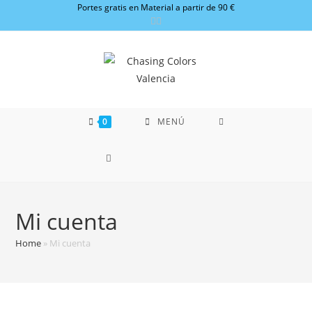
Ir
Portes gratis en Material a partir de 90 €
al
contenido
0
MENÚ
Mi cuenta
Home
»
Mi cuenta