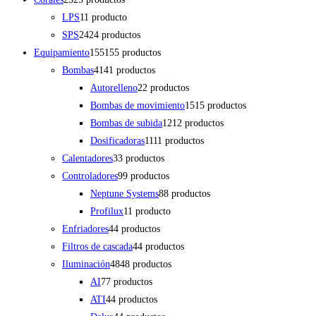
LPS
1
1 producto
SPS
24
24 productos
Equipamiento
155
155 productos
Bombas
41
41 productos
Autorelleno
2
2 productos
Bombas de movimiento
15
15 productos
Bombas de subida
12
12 productos
Dosificadoras
11
11 productos
Calentadores
3
3 productos
Controladores
9
9 productos
Neptune Systems
8
8 productos
Profilux
1
1 producto
Enfriadores
4
4 productos
Filtros de cascada
4
4 productos
Iluminación
48
48 productos
AI
7
7 productos
ATI
4
4 productos