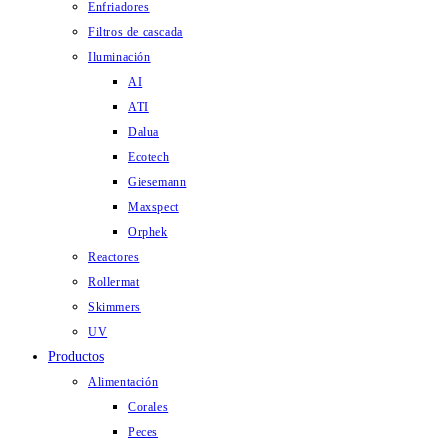
Enfriadores
Filtros de cascada
Iluminación
AI
ATI
Dalua
Ecotech
Giesemann
Maxspect
Orphek
Reactores
Rollermat
Skimmers
UV
Productos
Alimentación
Corales
Peces