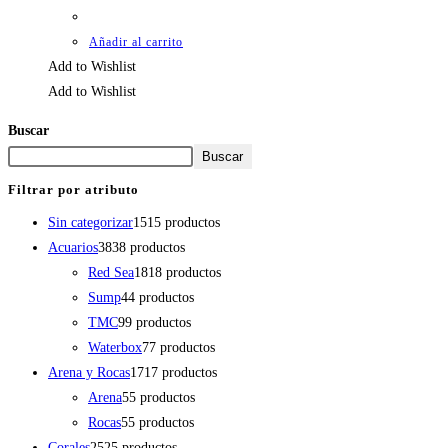
Añadir al carrito
Add to Wishlist
Add to Wishlist
Buscar
Buscar
Filtrar por atributo
Sin categorizar
15
15 productos
Acuarios
38
38 productos
Red Sea
18
18 productos
Sump
4
4 productos
TMC
9
9 productos
Waterbox
7
7 productos
Arena y Rocas
17
17 productos
Arena
5
5 productos
Rocas
5
5 productos
Corales
25
25 productos