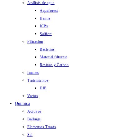
Análisis de agua
Aquaforest
Hanna
ICPs
Salifert
Filtracion
Bacterias
Material filtrante
Resinas y Carbon
Imanes
Tratamientos
DIP
Varios
Quimica
Aditivos
Ballings
Elementos Trazas
Sal