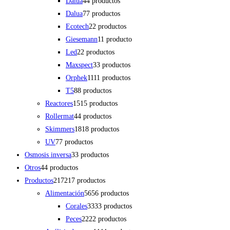
Dalua
4
4 productos
Dalua
7
7 productos
Ecotech
2
2 productos
Giesemann
1
1 producto
Led
2
2 productos
Maxspect
3
3 productos
Orphek
11
11 productos
T5
8
8 productos
Reactores
15
15 productos
Rollermat
4
4 productos
Skimmers
18
18 productos
UV
7
7 productos
Osmosis inversa
3
3 productos
Otros
4
4 productos
Productos
217
217 productos
Alimentación
56
56 productos
Corales
33
33 productos
Peces
22
22 productos