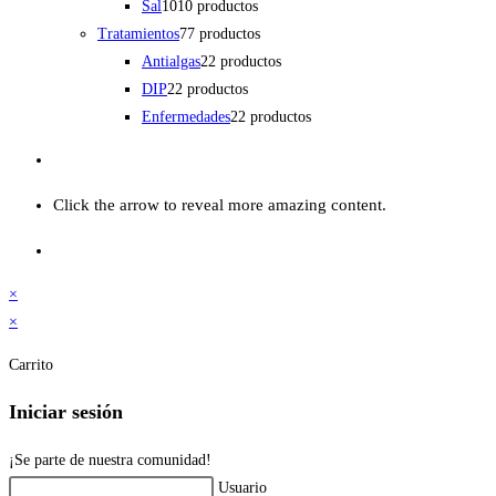
Sal
10
10 productos
Tratamientos
7
7 productos
Antialgas
2
2 productos
DIP
2
2 productos
Enfermedades
2
2 productos
Click the arrow to reveal more amazing content.
×
×
Carrito
Iniciar sesión
¡Se parte de nuestra comunidad!
Usuario