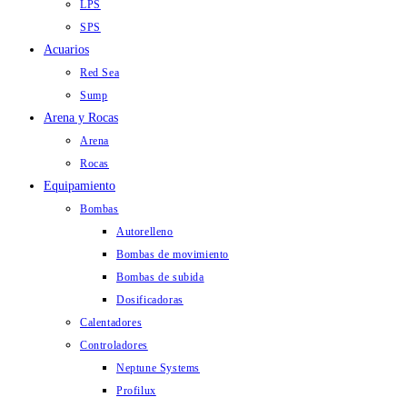
LPS
SPS
Acuarios
Red Sea
Sump
Arena y Rocas
Arena
Rocas
Equipamiento
Bombas
Autorelleno
Bombas de movimiento
Bombas de subida
Dosificadoras
Calentadores
Controladores
Neptune Systems
Profilux