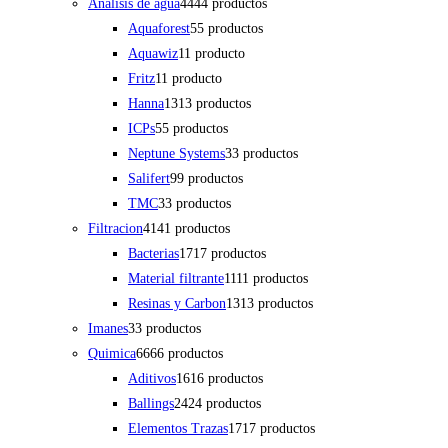
Análisis de agua
44
44 productos
Aquaforest
5
5 productos
Aquawiz
1
1 producto
Fritz
1
1 producto
Hanna
13
13 productos
ICPs
5
5 productos
Neptune Systems
3
3 productos
Salifert
9
9 productos
TMC
3
3 productos
Filtracion
41
41 productos
Bacterias
17
17 productos
Material filtrante
11
11 productos
Resinas y Carbon
13
13 productos
Imanes
3
3 productos
Quimica
66
66 productos
Aditivos
16
16 productos
Ballings
24
24 productos
Elementos Trazas
17
17 productos