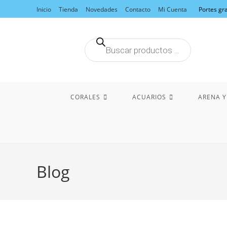
Inicio
Tienda
Novedades
Contacto
Mi Cuenta
Portes gra
Búsqueda
de
productos
CORALES
ACUARIOS
ARENA Y
Blog