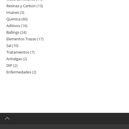
Resinas y Carbon
13
13
productos
Imanes
3
3
productos
Quimica
66
66
productos
Aditivos
16
16
productos
Ballings
24
24
productos
Elementos Trazas
17
17
productos
Sal
10
10
productos
Tratamientos
7
7
productos
Antialgas
2
2
productos
DIP
2
2
productos
Enfermedades
2
2
productos
productos