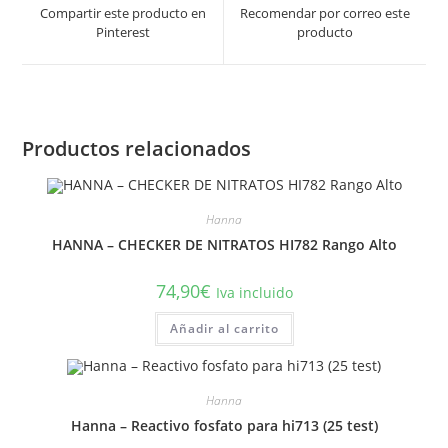
a
a
Compartir este producto en
Recomendar por correo este
new
new
Pinterest
producto
window
window
Productos relacionados
Hanna
HANNA – CHECKER DE NITRATOS HI782 Rango Alto
74,90
€
Iva incluido
Añadir al carrito
Hanna
Hanna – Reactivo fosfato para hi713 (25 test)