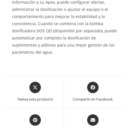
información a su Apex, puede configurar alertas,
administrar la dosificación o ajustar el equipo o el
comportamiento para mejorar la estabilidad y la
consistencia. Cuando se combina con la bomba
dosificadora DOS QD (disponible por separado), puede
automatizar por completo la dosificación de
suplementos y aditivos para una mejor gestión de los
parámetros del agua.
Opens
Opens
in
in
a
a
Twitea este producto
Compartir en Facebook
new
new
window
window
Opens
Opens
in
in