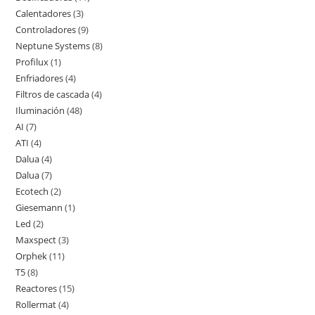
Calentadores
3
3
productos
Controladores
9
9
productos
Neptune Systems
8
8
productos
Profilux
1
1
productos
Enfriadores
4
4
producto
Filtros de cascada
4
4
productos
Iluminación
48
48
productos
AI
7
7
productos
ATI
4
4
productos
Dalua
4
4
productos
Dalua
7
7
productos
Ecotech
2
2
productos
Giesemann
1
1
productos
Led
2
2
producto
Maxspect
3
3
productos
Orphek
11
11
productos
T5
8
8
productos
Reactores
15
15
productos
Rollermat
4
4
productos