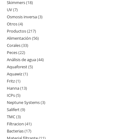
Skimmers
18
18
productos
UV
7
7
productos
Osmosis inversa
3
3
productos
Otros
4
4
productos
Productos
217
217
productos
Alimentación
56
56
productos
Corales
33
33
productos
Peces
22
22
productos
Análisis de agua
44
44
productos
Aquaforest
5
5
productos
Aquawiz
1
1
productos
Fritz
1
1
producto
Hanna
13
13
producto
ICPs
5
5
productos
Neptune Systems
3
3
productos
Salifert
9
9
productos
TMC
3
3
productos
Filtracion
41
41
productos
Bacterias
17
17
productos
Material filtrante
11
11
productos