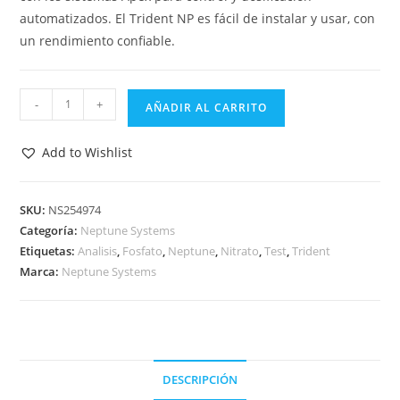
automatizados. El Trident NP es fácil de instalar y usar, con
un rendimiento confiable.
Trident
-
+
AÑADIR AL CARRITO
NP
-
Add to Wishlist
Neptune
Systems
cantidad
SKU:
NS254974
Categoría:
Neptune Systems
Etiquetas:
Analisis
,
Fosfato
,
Neptune
,
Nitrato
,
Test
,
Trident
Marca:
Neptune Systems
DESCRIPCIÓN