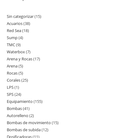
Sin categorizar
15
15
Acuarios
38
38
productos
Red Sea
18
18
productos
Sump
4
4
productos
TMC
9
9
productos
Waterbox
7
7
productos
Arena y Rocas
17
17
productos
Arena
5
5
productos
Rocas
5
5
productos
Corales
25
25
productos
LPS
1
1
productos
SPS
24
24
producto
Equipamiento
155
155
productos
Bombas
41
41
productos
Autorelleno
2
2
productos
Bombas de movimiento
15
15
productos
Bombas de subida
12
12
productos
Dosificadoras
11
11
productos