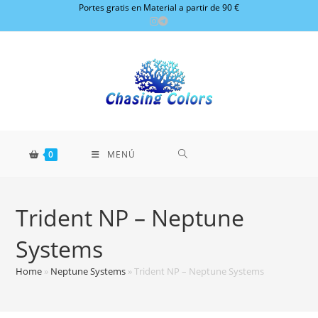
Ir
Portes gratis en Material a partir de 90 €
al
contenido
0
MENÚ
Trident NP – Neptune
Systems
Home
»
Neptune Systems
»
Trident NP – Neptune Systems