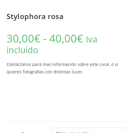
Stylophora rosa
30,00
€
-
40,00
€
Rango
Iva
de
precios:
incluido
desde
30,00€
hasta
40,00€
Contáctanos para mas información sobre este coral, o si
quieres fotografias con distintas luces