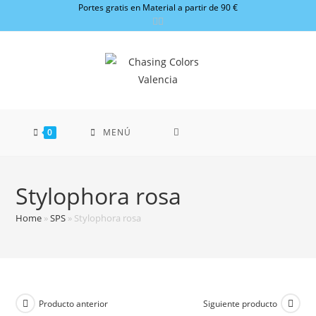
Ir
Portes gratis en Material a partir de 90 €
al
contenido
0
MENÚ
Stylophora rosa
Home
»
SPS
»
Stylophora rosa
Producto anterior
Siguiente producto