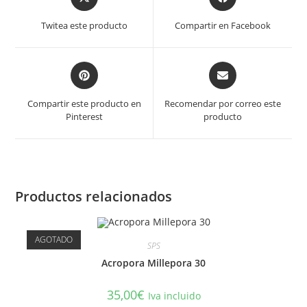
in
in
a
a
Twitea este producto
Compartir en Facebook
new
new
window
window
Opens
Opens
in
in
a
a
Compartir este producto en
Recomendar por correo este
new
new
Pinterest
producto
window
window
Productos relacionados
AGOTADO
SPS
Acropora Millepora 30
35,00
€
Iva incluido