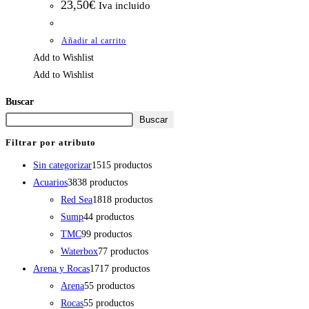
23,50
€
Iva incluido
Añadir al carrito
Add to Wishlist
Add to Wishlist
Buscar
Buscar
Filtrar por atributo
Sin categorizar
15
15 productos
Acuarios
38
38 productos
Red Sea
18
18 productos
Sump
4
4 productos
TMC
9
9 productos
Waterbox
7
7 productos
Arena y Rocas
17
17 productos
Arena
5
5 productos
Rocas
5
5 productos