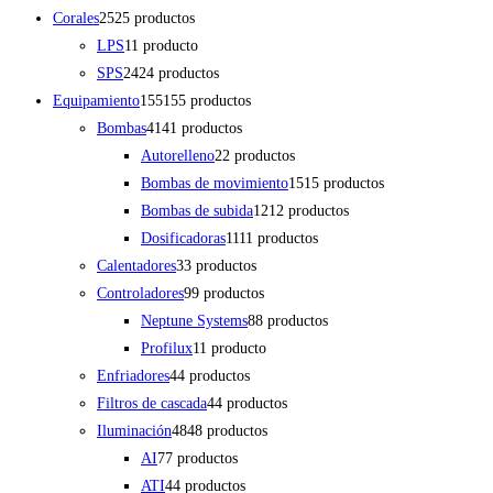
Corales
25
25 productos
LPS
1
1 producto
SPS
24
24 productos
Equipamiento
155
155 productos
Bombas
41
41 productos
Autorelleno
2
2 productos
Bombas de movimiento
15
15 productos
Bombas de subida
12
12 productos
Dosificadoras
11
11 productos
Calentadores
3
3 productos
Controladores
9
9 productos
Neptune Systems
8
8 productos
Profilux
1
1 producto
Enfriadores
4
4 productos
Filtros de cascada
4
4 productos
Iluminación
48
48 productos
AI
7
7 productos
ATI
4
4 productos