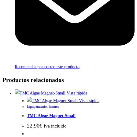
Recomendar por correo este producto
Productos relacionados
Vista rápida
Vista rápida
Equipamiento
,
Imanes
TMC Algae Magnet-Small
22,90
€
Iva incluido