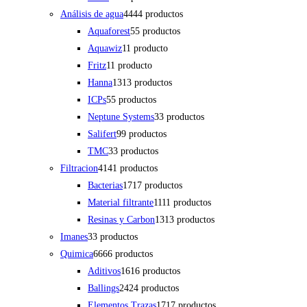
Análisis de agua
44
44 productos
Aquaforest
5
5 productos
Aquawiz
1
1 producto
Fritz
1
1 producto
Hanna
13
13 productos
ICPs
5
5 productos
Neptune Systems
3
3 productos
Salifert
9
9 productos
TMC
3
3 productos
Filtracion
41
41 productos
Bacterias
17
17 productos
Material filtrante
11
11 productos
Resinas y Carbon
13
13 productos
Imanes
3
3 productos
Quimica
66
66 productos
Aditivos
16
16 productos
Ballings
24
24 productos
Elementos Trazas
17
17 productos