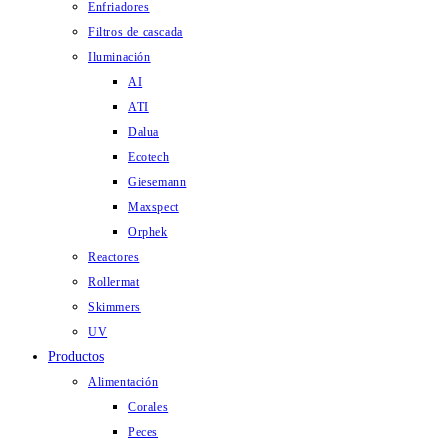
Enfriadores
Filtros de cascada
Iluminación
AI
ATI
Dalua
Ecotech
Giesemann
Maxspect
Orphek
Reactores
Rollermat
Skimmers
UV
Productos
Alimentación
Corales
Peces