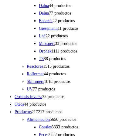
Dalua
4
4 productos
Dalua
7
7 productos
Ecotech
2
2 productos
Giesemann
1
1 producto
Led
2
2 productos
Maxspect
3
3 productos
Orphek
11
11 productos
T5
8
8 productos
Reactores
15
15 productos
Rollermat
4
4 productos
Skimmers
18
18 productos
UV
7
7 productos
Osmosis inversa
3
3 productos
Otros
4
4 productos
Productos
217
217 productos
Alimentación
56
56 productos
Corales
33
33 productos
Peces
22
22 productos