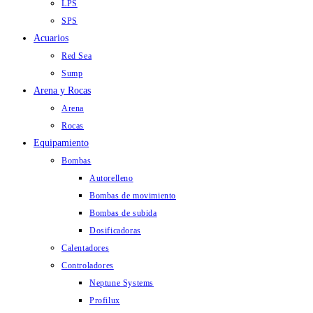
LPS
SPS
Acuarios
Red Sea
Sump
Arena y Rocas
Arena
Rocas
Equipamiento
Bombas
Autorelleno
Bombas de movimiento
Bombas de subida
Dosificadoras
Calentadores
Controladores
Neptune Systems
Profilux