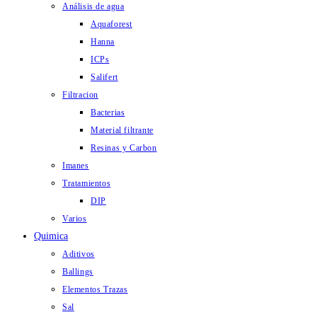
Análisis de agua
Aquaforest
Hanna
ICPs
Salifert
Filtracion
Bacterias
Material filtrante
Resinas y Carbon
Imanes
Tratamientos
DIP
Varios
Quimica
Aditivos
Ballings
Elementos Trazas
Sal