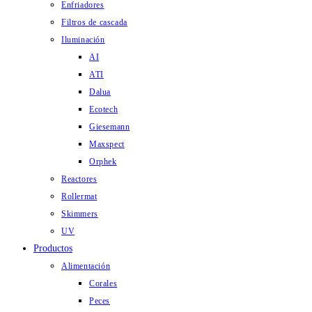
Enfriadores
Filtros de cascada
Iluminación
AI
ATI
Dalua
Ecotech
Giesemann
Maxspect
Orphek
Reactores
Rollermat
Skimmers
UV
Productos
Alimentación
Corales
Peces