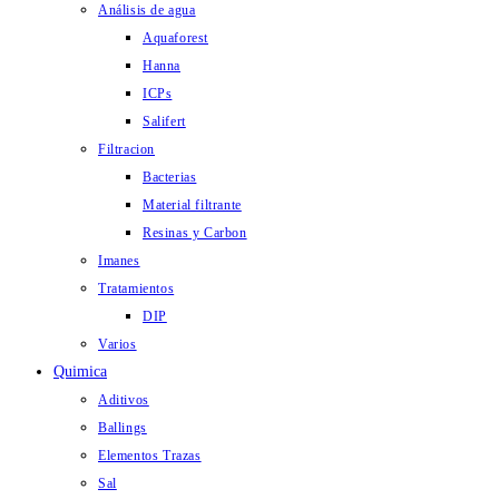
Análisis de agua
Aquaforest
Hanna
ICPs
Salifert
Filtracion
Bacterias
Material filtrante
Resinas y Carbon
Imanes
Tratamientos
DIP
Varios
Quimica
Aditivos
Ballings
Elementos Trazas
Sal