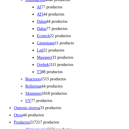
AI
7
7 productos
ATI
4
4 productos
Dalua
4
4 productos
Dalua
7
7 productos
Ecotech
2
2 productos
Giesemann
1
1 producto
Led
2
2 productos
Maxspect
3
3 productos
Orphek
11
11 productos
T5
8
8 productos
Reactores
15
15 productos
Rollermat
4
4 productos
Skimmers
18
18 productos
UV
7
7 productos
Osmosis inversa
3
3 productos
Otros
4
4 productos
Productos
217
217 productos