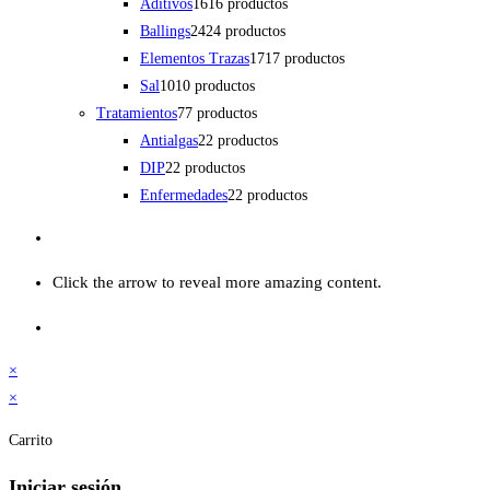
Aditivos
16
16 productos
Ballings
24
24 productos
Elementos Trazas
17
17 productos
Sal
10
10 productos
Tratamientos
7
7 productos
Antialgas
2
2 productos
DIP
2
2 productos
Enfermedades
2
2 productos
Click the arrow to reveal more amazing content.
×
×
Carrito
Iniciar sesión