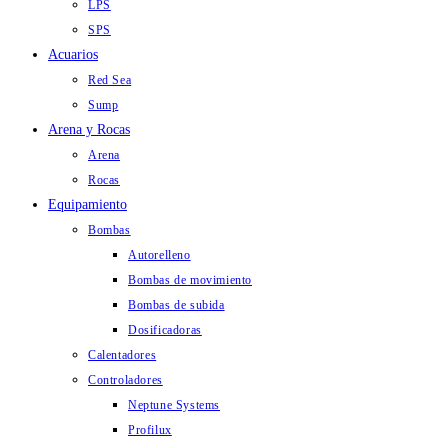
LPS
SPS
Acuarios
Red Sea
Sump
Arena y Rocas
Arena
Rocas
Equipamiento
Bombas
Autorelleno
Bombas de movimiento
Bombas de subida
Dosificadoras
Calentadores
Controladores
Neptune Systems
Profilux