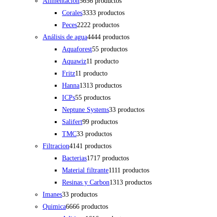
Alimentación
56
56 productos
Corales
33
33 productos
Peces
22
22 productos
Análisis de agua
44
44 productos
Aquaforest
5
5 productos
Aquawiz
1
1 producto
Fritz
1
1 producto
Hanna
13
13 productos
ICPs
5
5 productos
Neptune Systems
3
3 productos
Salifert
9
9 productos
TMC
3
3 productos
Filtracion
41
41 productos
Bacterias
17
17 productos
Material filtrante
11
11 productos
Resinas y Carbon
13
13 productos
Imanes
3
3 productos
Quimica
66
66 productos