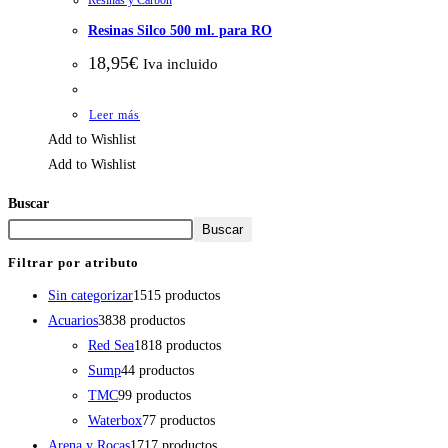
Resinas y Carbon
Resinas Silco 500 ml. para RO
18,95
€
Iva incluido
Leer más
Add to Wishlist
Add to Wishlist
Buscar
Buscar
Filtrar por atributo
Sin categorizar
15
15 productos
Acuarios
38
38 productos
Red Sea
18
18 productos
Sump
4
4 productos
TMC
9
9 productos
Waterbox
7
7 productos
Arena y Rocas
17
17 productos