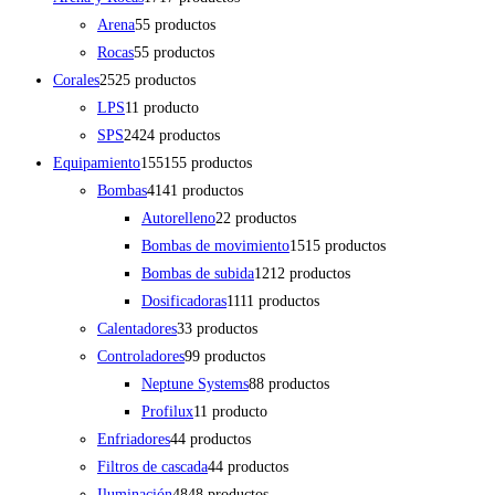
Arena
5
5 productos
Rocas
5
5 productos
Corales
25
25 productos
LPS
1
1 producto
SPS
24
24 productos
Equipamiento
155
155 productos
Bombas
41
41 productos
Autorelleno
2
2 productos
Bombas de movimiento
15
15 productos
Bombas de subida
12
12 productos
Dosificadoras
11
11 productos
Calentadores
3
3 productos
Controladores
9
9 productos
Neptune Systems
8
8 productos
Profilux
1
1 producto
Enfriadores
4
4 productos
Filtros de cascada
4
4 productos
Iluminación
48
48 productos