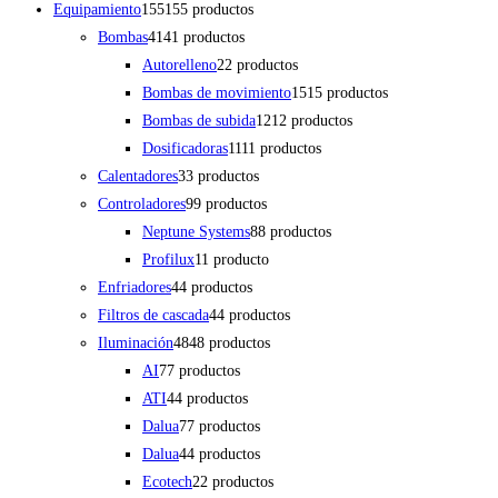
Equipamiento
155
155 productos
Bombas
41
41 productos
Autorelleno
2
2 productos
Bombas de movimiento
15
15 productos
Bombas de subida
12
12 productos
Dosificadoras
11
11 productos
Calentadores
3
3 productos
Controladores
9
9 productos
Neptune Systems
8
8 productos
Profilux
1
1 producto
Enfriadores
4
4 productos
Filtros de cascada
4
4 productos
Iluminación
48
48 productos
AI
7
7 productos
ATI
4
4 productos
Dalua
7
7 productos
Dalua
4
4 productos
Ecotech
2
2 productos