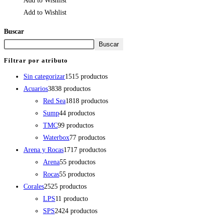
Add to Wishlist
Add to Wishlist
Buscar
Buscar
Filtrar por atributo
Sin categorizar
15
15 productos
Acuarios
38
38 productos
Red Sea
18
18 productos
Sump
4
4 productos
TMC
9
9 productos
Waterbox
7
7 productos
Arena y Rocas
17
17 productos
Arena
5
5 productos
Rocas
5
5 productos
Corales
25
25 productos
LPS
1
1 producto
SPS
24
24 productos