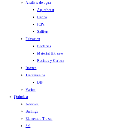
Análisis de agua
Aquaforest
Hanna
ICPs
Salifert
Filtracion
Bacterias
Material filtrante
Resinas y Carbon
Imanes
Tratamientos
DIP
Varios
Quimica
Aditivos
Ballings
Elementos Trazas
Sal