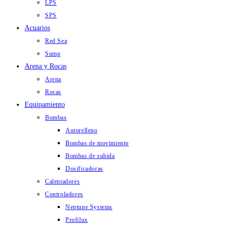
LPS
SPS
Acuarios
Red Sea
Sump
Arena y Rocas
Arena
Rocas
Equipamiento
Bombas
Autorelleno
Bombas de movimiento
Bombas de subida
Dosificadoras
Calentadores
Controladores
Neptune Systems
Profilux