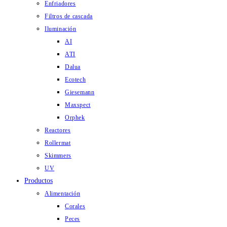
Enfriadores
Filtros de cascada
Iluminación
AI
ATI
Dalua
Ecotech
Giesemann
Maxspect
Orphek
Reactores
Rollermat
Skimmers
UV
Productos
Alimentación
Corales
Peces