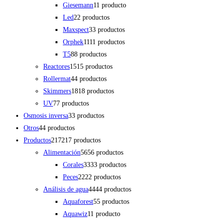
Giesemann
1
1 producto
Led
2
2 productos
Maxspect
3
3 productos
Orphek
11
11 productos
T5
8
8 productos
Reactores
15
15 productos
Rollermat
4
4 productos
Skimmers
18
18 productos
UV
7
7 productos
Osmosis inversa
3
3 productos
Otros
4
4 productos
Productos
217
217 productos
Alimentación
56
56 productos
Corales
33
33 productos
Peces
22
22 productos
Análisis de agua
44
44 productos
Aquaforest
5
5 productos
Aquawiz
1
1 producto