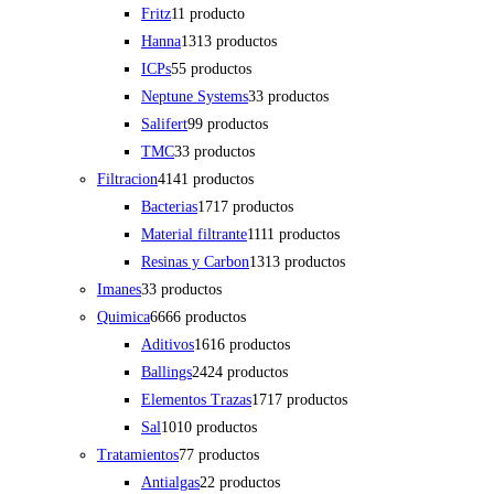
Fritz
1
1 producto
Hanna
13
13 productos
ICPs
5
5 productos
Neptune Systems
3
3 productos
Salifert
9
9 productos
TMC
3
3 productos
Filtracion
41
41 productos
Bacterias
17
17 productos
Material filtrante
11
11 productos
Resinas y Carbon
13
13 productos
Imanes
3
3 productos
Quimica
66
66 productos
Aditivos
16
16 productos
Ballings
24
24 productos
Elementos Trazas
17
17 productos
Sal
10
10 productos
Tratamientos
7
7 productos
Antialgas
2
2 productos