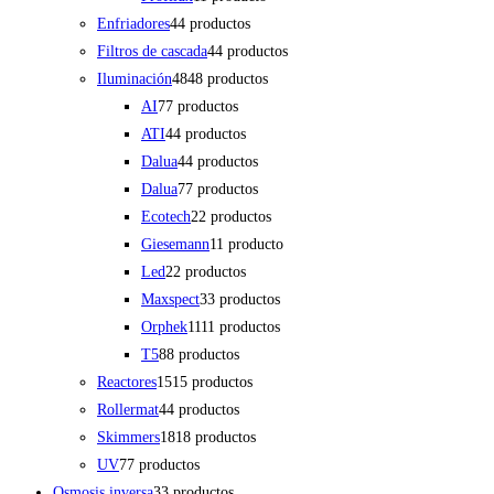
Enfriadores
4
4 productos
Filtros de cascada
4
4 productos
Iluminación
48
48 productos
AI
7
7 productos
ATI
4
4 productos
Dalua
4
4 productos
Dalua
7
7 productos
Ecotech
2
2 productos
Giesemann
1
1 producto
Led
2
2 productos
Maxspect
3
3 productos
Orphek
11
11 productos
T5
8
8 productos
Reactores
15
15 productos
Rollermat
4
4 productos
Skimmers
18
18 productos
UV
7
7 productos
Osmosis inversa
3
3 productos