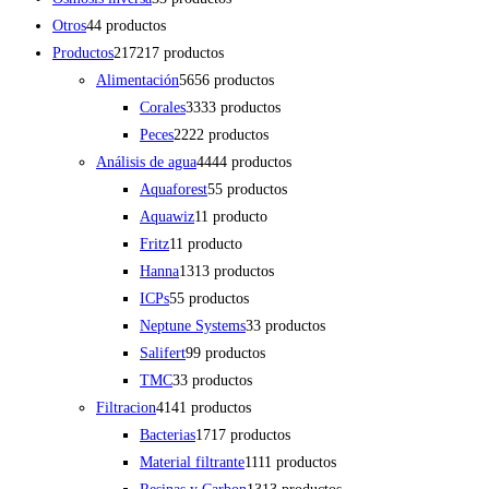
Otros
4
4 productos
Productos
217
217 productos
Alimentación
56
56 productos
Corales
33
33 productos
Peces
22
22 productos
Análisis de agua
44
44 productos
Aquaforest
5
5 productos
Aquawiz
1
1 producto
Fritz
1
1 producto
Hanna
13
13 productos
ICPs
5
5 productos
Neptune Systems
3
3 productos
Salifert
9
9 productos
TMC
3
3 productos
Filtracion
41
41 productos
Bacterias
17
17 productos
Material filtrante
11
11 productos