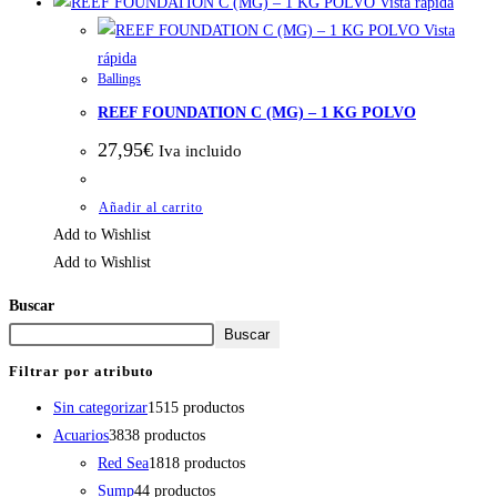
Vista rápida
Vista
rápida
Ballings
REEF FOUNDATION C (MG) – 1 KG POLVO
27,95
€
Iva incluido
Añadir al carrito
Add to Wishlist
Add to Wishlist
Buscar
Buscar
Filtrar por atributo
Sin categorizar
15
15 productos
Acuarios
38
38 productos
Red Sea
18
18 productos
Sump
4
4 productos