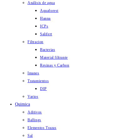
Análisis de agua
Aquaforest
Hanna
ICPs
Salifert
Filtracion
Bacterias
Material filtrante
Resinas y Carbon
Imanes
Tratamientos
DIP
Varios
Quimica
Aditivos
Ballings
Elementos Trazas
Sal