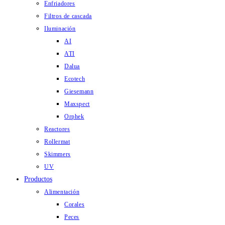
Enfriadores
Filtros de cascada
Iluminación
AI
ATI
Dalua
Ecotech
Giesemann
Maxspect
Orphek
Reactores
Rollermat
Skimmers
UV
Productos
Alimentación
Corales
Peces