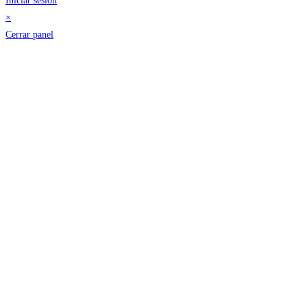
Iniciar sesión
×
Cerrar panel