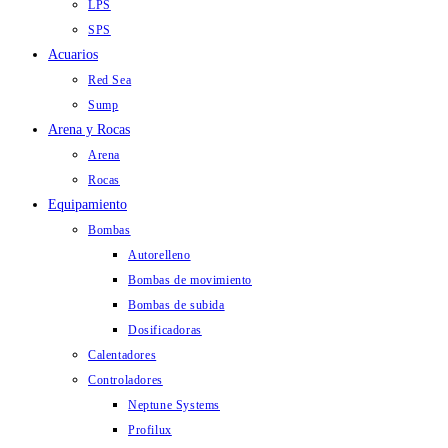
LPS
SPS
Acuarios
Red Sea
Sump
Arena y Rocas
Arena
Rocas
Equipamiento
Bombas
Autorelleno
Bombas de movimiento
Bombas de subida
Dosificadoras
Calentadores
Controladores
Neptune Systems
Profilux