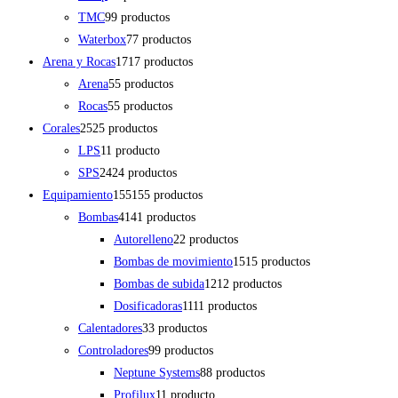
TMC
9
9 productos
Waterbox
7
7 productos
Arena y Rocas
17
17 productos
Arena
5
5 productos
Rocas
5
5 productos
Corales
25
25 productos
LPS
1
1 producto
SPS
24
24 productos
Equipamiento
155
155 productos
Bombas
41
41 productos
Autorelleno
2
2 productos
Bombas de movimiento
15
15 productos
Bombas de subida
12
12 productos
Dosificadoras
11
11 productos
Calentadores
3
3 productos
Controladores
9
9 productos
Neptune Systems
8
8 productos
Profilux
1
1 producto