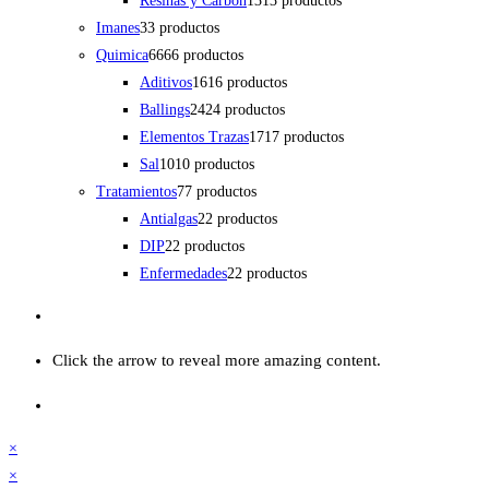
Resinas y Carbon
13
13 productos
Imanes
3
3 productos
Quimica
66
66 productos
Aditivos
16
16 productos
Ballings
24
24 productos
Elementos Trazas
17
17 productos
Sal
10
10 productos
Tratamientos
7
7 productos
Antialgas
2
2 productos
DIP
2
2 productos
Enfermedades
2
2 productos
Click the arrow to reveal more amazing content.
×
×