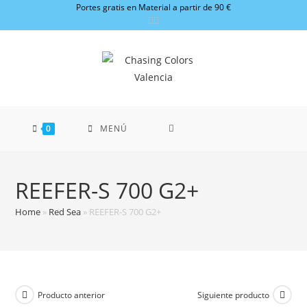
Ir
Portes gratis en Material a partir de 90 €
al
contenido
0
MENÚ
REEFER-S 700 G2+
Home
»
Red Sea
»
REEFER-S 700 G2+
Producto anterior
Siguiente producto