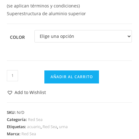
(se aplican términos y condiciones)
Superestructura de aluminio superior
COLOR
REEFER-
AÑADIR AL CARRITO
S
700
Add to Wishlist
G2+
cantidad
SKU:
N/D
Categoría:
Red Sea
Etiquetas:
acuario
,
Red Sea
,
urna
Marca:
Red Sea