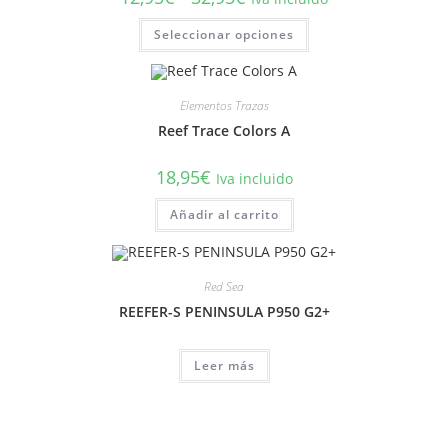
de
precios:
Este
Seleccionar opciones
desde
producto
12,95€
tiene
hasta
múltiples
32,95€
variantes.
Las
Elementos Trazas
opciones
se
Reef Trace Colors A
pueden
elegir
en
18,95
€
la
Iva incluido
página
de
Añadir al carrito
producto
Red Sea
REEFER-S PENINSULA P950 G2+
Leer más