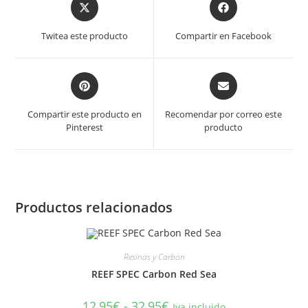
Opens
Opens
in
in
a
a
Twitea este producto
Compartir en Facebook
new
new
window
window
Opens
Opens
in
in
a
a
Compartir este producto en
Recomendar por correo este
new
new
Pinterest
producto
window
window
Productos relacionados
Resinas y Carbon
REEF SPEC Carbon Red Sea
Rango
12,95
€
-
32,95
€
Iva incluido