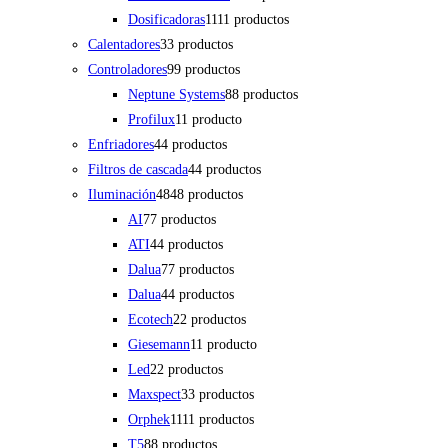
Dosificadoras
11
11 productos
Calentadores
3
3 productos
Controladores
9
9 productos
Neptune Systems
8
8 productos
Profilux
1
1 producto
Enfriadores
4
4 productos
Filtros de cascada
4
4 productos
Iluminación
48
48 productos
AI
7
7 productos
ATI
4
4 productos
Dalua
7
7 productos
Dalua
4
4 productos
Ecotech
2
2 productos
Giesemann
1
1 producto
Led
2
2 productos
Maxspect
3
3 productos
Orphek
11
11 productos
T5
8
8 productos