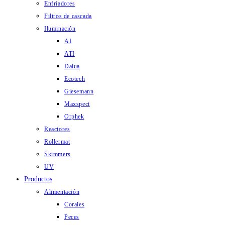
Enfriadores
Filtros de cascada
Iluminación
AI
ATI
Dalua
Ecotech
Giesemann
Maxspect
Orphek
Reactores
Rollermat
Skimmers
UV
Productos
Alimentación
Corales
Peces