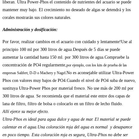
liberan. Ultra Power-Phos el contenido de nutrientes del acuario se puede
mantener muy bajo. El crecimiento no deseado de algas se detendrá y los
corales mostrarán sus colores naturales.
Administración y dosificación
:
Por favor, realizar cambios en el acuario con cuidado y lentamente!Use al
principio 100 ml por 300 litros de agua.Después de 5 días se puede
aumentar la cantidad hasta 150 ml. por 300 litros de agua.Compruebe la
concentración de PO4 regularmente,
por ejemplo, con los kits de prueba de las
No es aconsejable utilizar Ultra-Power
empresas Salifert, D-D o Machery y Nagel.
Phos con valores muy bajos de PO4.Cuando el nivel de PO4 suba de nuevo,
sustituya Ultra-Power Phos por material fresco. No use más de 200 ml por
300 litros de agua. Se recomienda que el material este entre dos capas de
lana de filtro, filtro de bolsa o colocarlo en un filtro de lecho fluido.
Allí ejerce su mejor efecto.
Ultra-Phos es ideal para agua dulce y agua de mar.
El material
se puede
calentar
en el agua
.Una coloración roja del agua es normal y desaparece
en poco tiempo. Esta coloración roja es segura, Ultra-Phos no debe ser