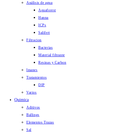
Análisis de agua
Aquaforest
Hanna
ICPs
Salifert
Filtracion
Bacterias
Material filtrante
Resinas y Carbon
Imanes
Tratamientos
DIP
Varios
Quimica
Aditivos
Ballings
Elementos Trazas
Sal