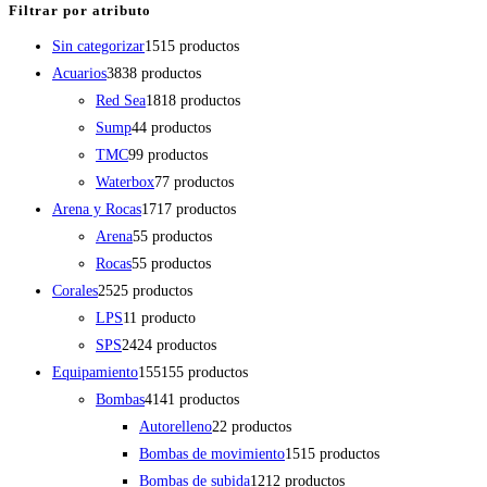
Filtrar por atributo
Sin categorizar
15
15 productos
Acuarios
38
38 productos
Red Sea
18
18 productos
Sump
4
4 productos
TMC
9
9 productos
Waterbox
7
7 productos
Arena y Rocas
17
17 productos
Arena
5
5 productos
Rocas
5
5 productos
Corales
25
25 productos
LPS
1
1 producto
SPS
24
24 productos
Equipamiento
155
155 productos
Bombas
41
41 productos
Autorelleno
2
2 productos
Bombas de movimiento
15
15 productos
Bombas de subida
12
12 productos