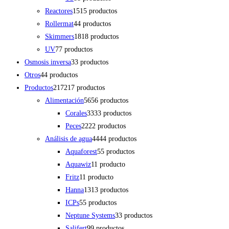
Reactores
15
15 productos
Rollermat
4
4 productos
Skimmers
18
18 productos
UV
7
7 productos
Osmosis inversa
3
3 productos
Otros
4
4 productos
Productos
217
217 productos
Alimentación
56
56 productos
Corales
33
33 productos
Peces
22
22 productos
Análisis de agua
44
44 productos
Aquaforest
5
5 productos
Aquawiz
1
1 producto
Fritz
1
1 producto
Hanna
13
13 productos
ICPs
5
5 productos
Neptune Systems
3
3 productos
Salifert
9
9 productos