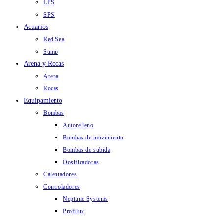
LPS
SPS
Acuarios
Red Sea
Sump
Arena y Rocas
Arena
Rocas
Equipamiento
Bombas
Autorelleno
Bombas de movimiento
Bombas de subida
Dosificadoras
Calentadores
Controladores
Neptune Systems
Profilux