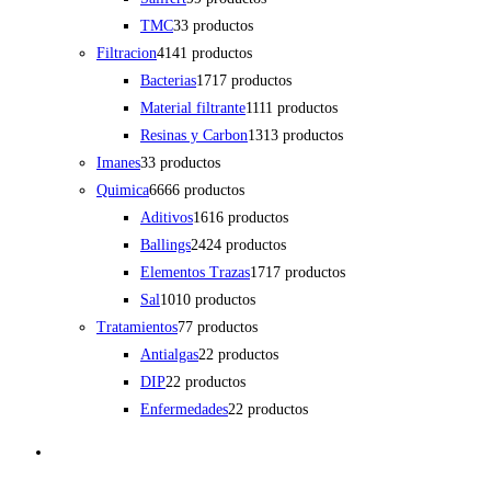
TMC
3
3 productos
Filtracion
41
41 productos
Bacterias
17
17 productos
Material filtrante
11
11 productos
Resinas y Carbon
13
13 productos
Imanes
3
3 productos
Quimica
66
66 productos
Aditivos
16
16 productos
Ballings
24
24 productos
Elementos Trazas
17
17 productos
Sal
10
10 productos
Tratamientos
7
7 productos
Antialgas
2
2 productos
DIP
2
2 productos
Enfermedades
2
2 productos