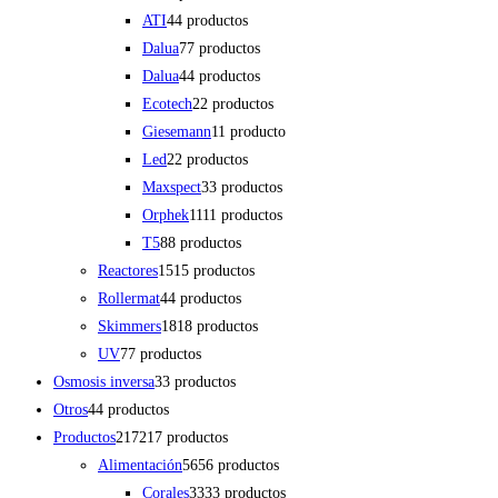
ATI
4
4 productos
Dalua
7
7 productos
Dalua
4
4 productos
Ecotech
2
2 productos
Giesemann
1
1 producto
Led
2
2 productos
Maxspect
3
3 productos
Orphek
11
11 productos
T5
8
8 productos
Reactores
15
15 productos
Rollermat
4
4 productos
Skimmers
18
18 productos
UV
7
7 productos
Osmosis inversa
3
3 productos
Otros
4
4 productos
Productos
217
217 productos
Alimentación
56
56 productos
Corales
33
33 productos