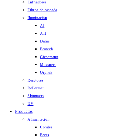
Enfriadores
Filtros de cascada
Iluminación
AI
ATI
Dalua
Ecotech
Giesemann
Maxspect
Orphek
Reactores
Rollermat
Skimmers
UV
Productos
Alimentación
Corales
Peces