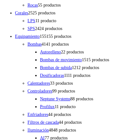
Rocas
5
5 productos
Corales
25
25 productos
LPS
1
1 producto
SPS
24
24 productos
Equipamiento
155
155 productos
Bombas
41
41 productos
Autorelleno
2
2 productos
Bombas de movimiento
15
15 productos
Bombas de subida
12
12 productos
Dosificadoras
11
11 productos
Calentadores
3
3 productos
Controladores
9
9 productos
Neptune Systems
8
8 productos
Profilux
1
1 producto
Enfriadores
4
4 productos
Filtros de cascada
4
4 productos
Iluminación
48
48 productos
AI
7
7 productos