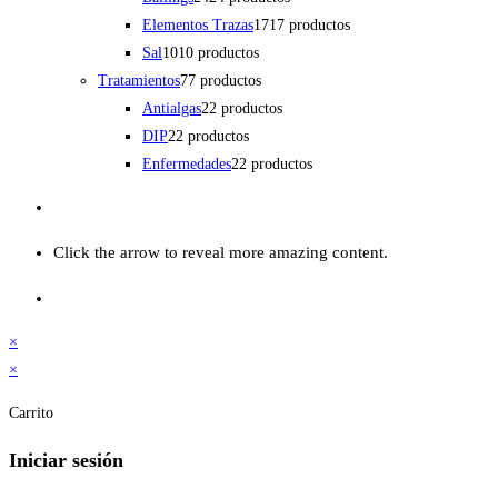
Elementos Trazas
17
17 productos
Sal
10
10 productos
Tratamientos
7
7 productos
Antialgas
2
2 productos
DIP
2
2 productos
Enfermedades
2
2 productos
Click the arrow to reveal more amazing content.
×
×
Carrito
Iniciar sesión