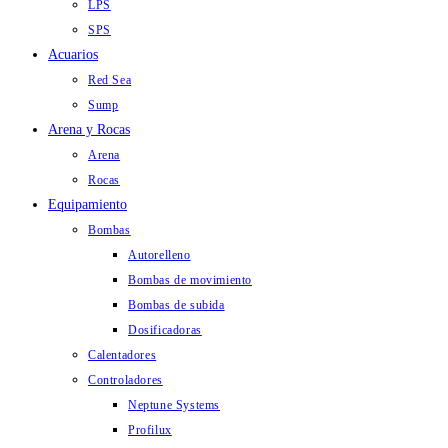
LPS
SPS
Acuarios
Red Sea
Sump
Arena y Rocas
Arena
Rocas
Equipamiento
Bombas
Autorelleno
Bombas de movimiento
Bombas de subida
Dosificadoras
Calentadores
Controladores
Neptune Systems
Profilux