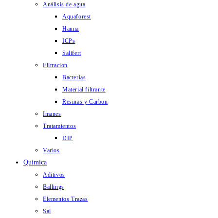
Análisis de agua
Aquaforest
Hanna
ICPs
Salifert
Filtracion
Bacterias
Material filtrante
Resinas y Carbon
Imanes
Tratamientos
DIP
Varios
Quimica
Aditivos
Ballings
Elementos Trazas
Sal