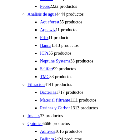
Peces
22
22 productos
Análisis de agua
44
44 productos
Aquaforest
5
5 productos
Aquawiz
1
1 producto
Fritz
1
1 producto
Hanna
13
13 productos
ICPs
5
5 productos
Neptune Systems
3
3 productos
Salifert
9
9 productos
TMC
3
3 productos
Filtracion
41
41 productos
Bacterias
17
17 productos
Material filtrante
11
11 productos
Resinas y Carbon
13
13 productos
Imanes
3
3 productos
Quimica
66
66 productos
Aditivos
16
16 productos
Ballings
24
24 productos