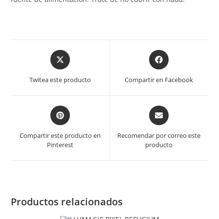
Opens
Opens
in
in
a
a
Twitea este producto
Compartir en Facebook
new
new
window
window
Opens
Opens
in
in
a
a
Compartir este producto en
Recomendar por correo este
new
new
Pinterest
producto
window
window
Productos relacionados