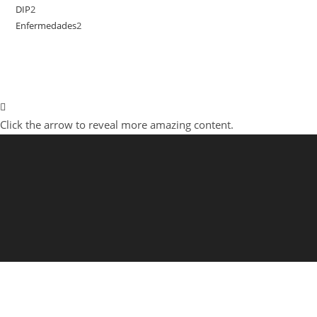
DIP
2
2
productos
Enfermedades
2
2
productos
productos
Click the arrow to reveal more amazing content.