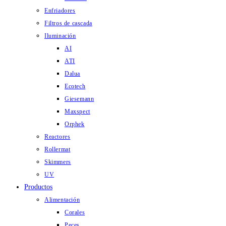
Enfriadores
Filtros de cascada
Iluminación
AI
ATI
Dalua
Ecotech
Giesemann
Maxspect
Orphek
Reactores
Rollermat
Skimmers
UV
Productos
Alimentación
Corales
Peces