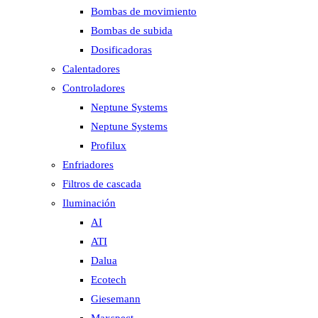
Bombas de movimiento
Bombas de subida
Dosificadoras
Calentadores
Controladores
Neptune Systems
Neptune Systems
Profilux
Enfriadores
Filtros de cascada
Iluminación
AI
ATI
Dalua
Ecotech
Giesemann