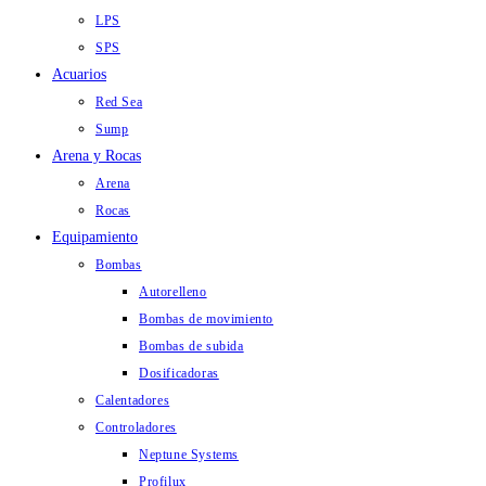
LPS
SPS
Acuarios
Red Sea
Sump
Arena y Rocas
Arena
Rocas
Equipamiento
Bombas
Autorelleno
Bombas de movimiento
Bombas de subida
Dosificadoras
Calentadores
Controladores
Neptune Systems
Profilux