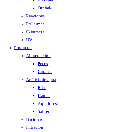
Maxspect
Orphek
Reactores
Rollermat
Skimmers
UV
Productos
Alimentación
Peces
Corales
Análisis de agua
ICPs
Hanna
Aquaforest
Salifert
Bacterias
Filtracion