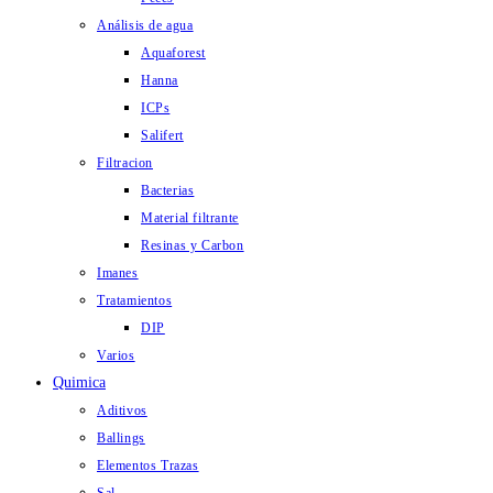
Análisis de agua
Aquaforest
Hanna
ICPs
Salifert
Filtracion
Bacterias
Material filtrante
Resinas y Carbon
Imanes
Tratamientos
DIP
Varios
Quimica
Aditivos
Ballings
Elementos Trazas