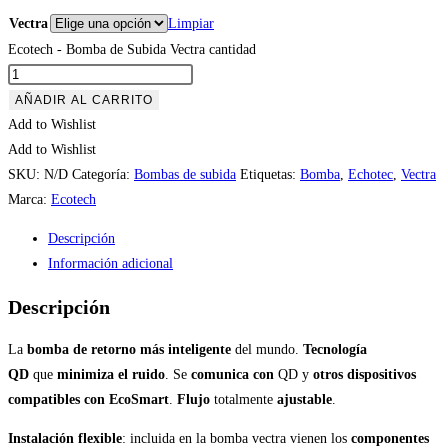
Vectra
Limpiar
Ecotech - Bomba de Subida Vectra cantidad
AÑADIR AL CARRITO
Add to Wishlist
Add to Wishlist
SKU:
N/D
Categoría:
Bombas de subida
Etiquetas:
Bomba
,
Echotec
,
Vectra
Marca:
Ecotech
Descripción
Información adicional
Descripción
La
bomba de retorno
más inteligente
del mundo.
Tecnología
QD
que
minimiza el ruido
. Se
comunica con
QD y
otros dispositivos
compatibles con EcoSmart
.
Flujo
totalmente
ajustable
.
Instalación flexible
: incluida en la bomba vectra vienen los
componentes