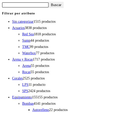
Buscar
Filtrar por atributo
Sin categorizar
15
15 productos
Acuarios
38
38 productos
Red Sea
18
18 productos
Sump
4
4 productos
TMC
9
9 productos
Waterbox
7
7 productos
Arena y Rocas
17
17 productos
Arena
5
5 productos
Rocas
5
5 productos
Corales
25
25 productos
LPS
1
1 producto
SPS
24
24 productos
Equipamiento
155
155 productos
Bombas
41
41 productos
Autorelleno
2
2 productos