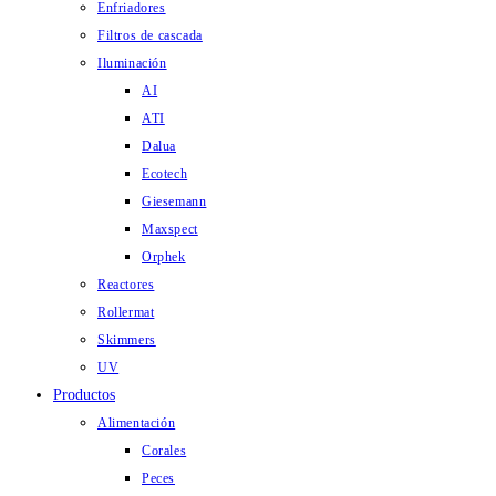
Enfriadores
Filtros de cascada
Iluminación
AI
ATI
Dalua
Ecotech
Giesemann
Maxspect
Orphek
Reactores
Rollermat
Skimmers
UV
Productos
Alimentación
Corales
Peces