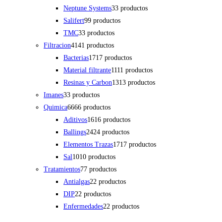
Neptune Systems
3
3 productos
Salifert
9
9 productos
TMC
3
3 productos
Filtracion
41
41 productos
Bacterias
17
17 productos
Material filtrante
11
11 productos
Resinas y Carbon
13
13 productos
Imanes
3
3 productos
Quimica
66
66 productos
Aditivos
16
16 productos
Ballings
24
24 productos
Elementos Trazas
17
17 productos
Sal
10
10 productos
Tratamientos
7
7 productos
Antialgas
2
2 productos
DIP
2
2 productos
Enfermedades
2
2 productos