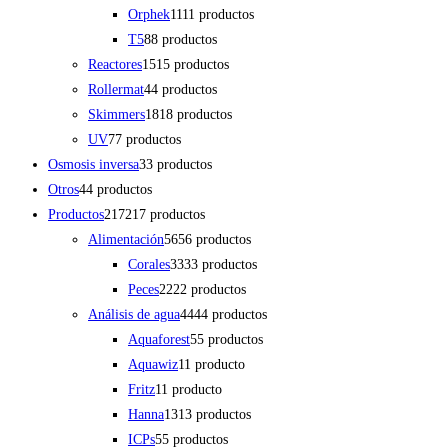
Orphek
11
11 productos
T5
8
8 productos
Reactores
15
15 productos
Rollermat
4
4 productos
Skimmers
18
18 productos
UV
7
7 productos
Osmosis inversa
3
3 productos
Otros
4
4 productos
Productos
217
217 productos
Alimentación
56
56 productos
Corales
33
33 productos
Peces
22
22 productos
Análisis de agua
44
44 productos
Aquaforest
5
5 productos
Aquawiz
1
1 producto
Fritz
1
1 producto
Hanna
13
13 productos
ICPs
5
5 productos