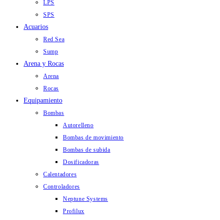
LPS
SPS
Acuarios
Red Sea
Sump
Arena y Rocas
Arena
Rocas
Equipamiento
Bombas
Autorelleno
Bombas de movimiento
Bombas de subida
Dosificadoras
Calentadores
Controladores
Neptune Systems
Profilux