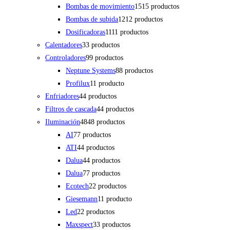
Bombas de movimiento
15
15 productos
Bombas de subida
12
12 productos
Dosificadoras
11
11 productos
Calentadores
3
3 productos
Controladores
9
9 productos
Neptune Systems
8
8 productos
Profilux
1
1 producto
Enfriadores
4
4 productos
Filtros de cascada
4
4 productos
Iluminación
48
48 productos
AI
7
7 productos
ATI
4
4 productos
Dalua
4
4 productos
Dalua
7
7 productos
Ecotech
2
2 productos
Giesemann
1
1 producto
Led
2
2 productos
Maxspect
3
3 productos