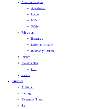
Análisis de agua
Aquaforest
Hanna
ICPs
Salifert
Filtracion
Bacterias
Material filtrante
Resinas y Carbon
Imanes
Tratamientos
DIP
Varios
Quimica
Aditivos
Ballings
Elementos Trazas
Sal