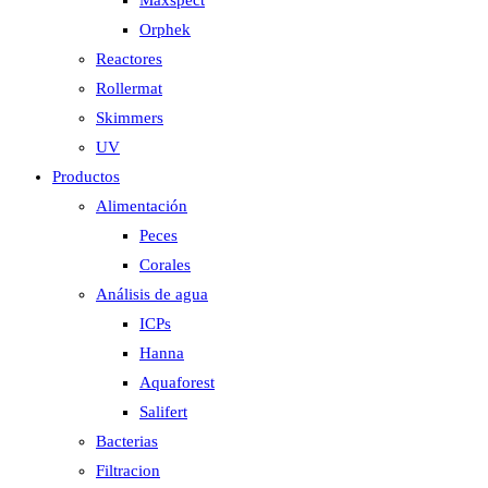
Maxspect
Orphek
Reactores
Rollermat
Skimmers
UV
Productos
Alimentación
Peces
Corales
Análisis de agua
ICPs
Hanna
Aquaforest
Salifert
Bacterias
Filtracion