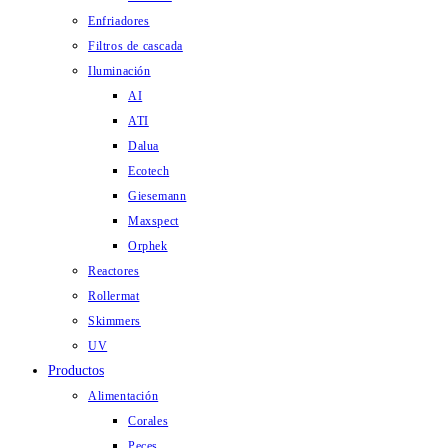
Enfriadores
Filtros de cascada
Iluminación
AI
ATI
Dalua
Ecotech
Giesemann
Maxspect
Orphek
Reactores
Rollermat
Skimmers
UV
Productos
Alimentación
Corales
Peces