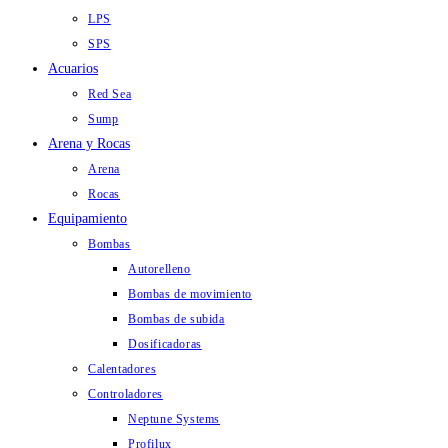
LPS
SPS
Acuarios
Red Sea
Sump
Arena y Rocas
Arena
Rocas
Equipamiento
Bombas
Autorelleno
Bombas de movimiento
Bombas de subida
Dosificadoras
Calentadores
Controladores
Neptune Systems
Profilux