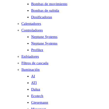
Bombas de movimiento
Bombas de subida
Dosificadoras
Calentadores
Controladores
Neptune Systems
Neptune Systems
Profilux
Enfriadores
Filtros de cascada
Iluminación
AI
ATI
Dalua
Ecotech
Giesemann