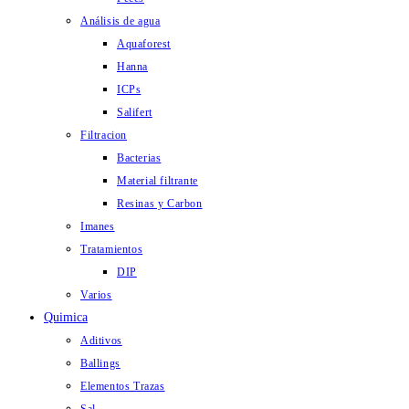
Análisis de agua
Aquaforest
Hanna
ICPs
Salifert
Filtracion
Bacterias
Material filtrante
Resinas y Carbon
Imanes
Tratamientos
DIP
Varios
Quimica
Aditivos
Ballings
Elementos Trazas