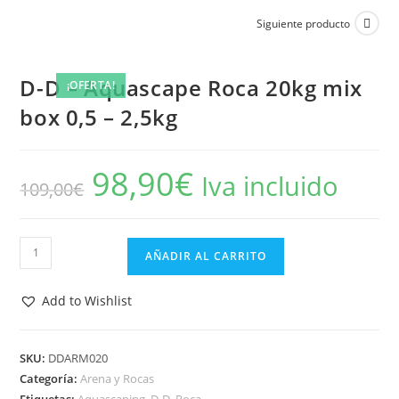
Siguiente producto
D-D – Aquascape Roca 20kg mix
¡OFERTA!
box 0,5 – 2,5kg
98,90
€
El
El
Iva incluido
109,00
€
precio
precio
original
actual
era:
es:
109,00€.
98,90€.
D-
AÑADIR AL CARRITO
D
-
Add to Wishlist
Aquascape
Roca
20kg
SKU:
DDARM020
Categoría:
Arena y Rocas
mix
Etiquetas:
Aquascaping
,
D-D
,
Roca