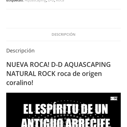
box
0,5
-
2,5kg
cantidad
DESCRIPCIÓN
Descripción
NUEVA ROCA! D-D AQUASCAPING
NATURAL ROCK roca de origen
coralino!