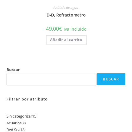
Análisis de agua
D-D, Refractometro
49,00
€
Iva incluido
Añadir al carrito
Buscar
BUSCAR
Filtrar por atributo
Sin categorizar
15
15
Acuarios
38
38
productos
Red Sea
18
18
productos