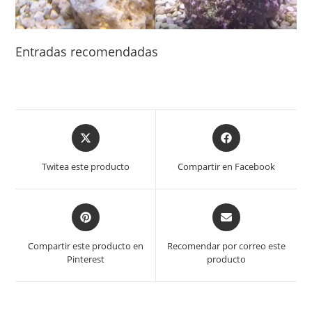
Entradas recomendadas
Opens
Opens
in
in
a
a
Twitea este producto
Compartir en Facebook
new
new
window
window
Opens
Opens
in
in
a
a
Compartir este producto en
Recomendar por correo este
new
new
Pinterest
producto
window
window