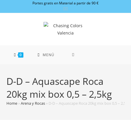
Ir
Portes gratis en Material a partir de 90 €
al
contenido
0
MENÚ
D-D – Aquascape Roca
20kg mix box 0,5 – 2,5kg
Home
»
Arena y Rocas
»
D-D – Aquascape Roca 20kg mix box 0,5 – 2,5kg