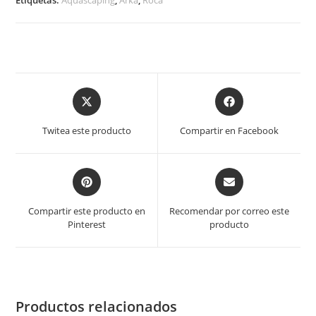
el
Kg
cantidad
Opens
Opens
in
in
a
a
Twitea este producto
Compartir en Facebook
new
new
window
window
Opens
Opens
in
in
a
a
Compartir este producto en
Recomendar por correo este
new
new
Pinterest
producto
window
window
Productos relacionados