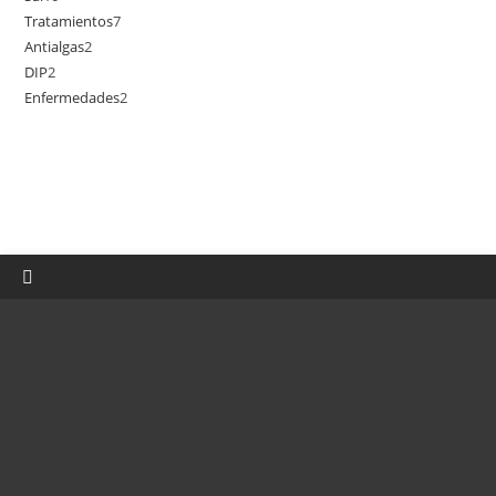
Tratamientos
7
7
productos
Antialgas
2
2
productos
DIP
2
2
productos
Enfermedades
2
2
productos
productos