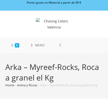
Ir
Portes gratis en Material a partir de 90 €
al
contenido
0
MENÚ
Arka – Myreef-Rocks, Roca
a granel el Kg
Home
»
Arena y Rocas
»
Arka – Myreef-Rocks, Roca a granel el Kg