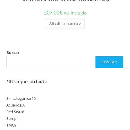
207,00
€
Iva incluido
Añadir al carrito
Buscar
BUSCAR
Filtrar por atributo
Sin categorizar
15
15
Acuarios
38
38
productos
Red Sea
18
18
productos
Sump
4
4
productos
TMC
9
9
productos