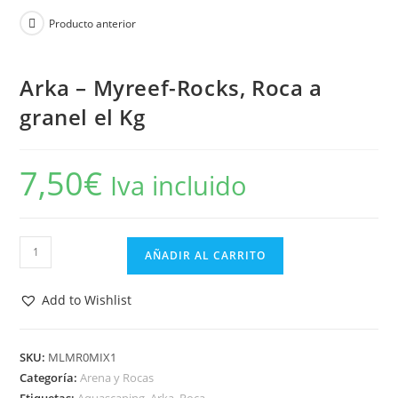
Producto anterior
Arka – Myreef-Rocks, Roca a
granel el Kg
7,50
€
Iva incluido
Arka
AÑADIR AL CARRITO
-
Myreef-
Add to Wishlist
Rocks,
Roca
a
SKU:
MLMR0MIX1
Categoría:
Arena y Rocas
granel
Etiquetas:
Aquascaping
,
Arka
,
Roca