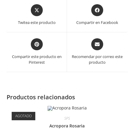
Opens
Opens
in
in
a
a
Twitea este producto
Compartir en Facebook
new
new
window
window
Opens
Opens
in
in
a
a
Compartir este producto en
Recomendar por correo este
new
new
Pinterest
producto
window
window
Productos relacionados
AGOTADO
SPS
Acropora Rosaria